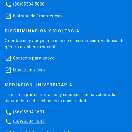
phone
(56)95504 5000
launch
Ir al sitio de Emergencias
DISCRIMINACIÓN Y VIOLENCIA
Orientación y apoyo en casos de discriminación, violencia de
género o violencia sexual.
launch
Contacto para apoyo
launch
Más orientación
MEDIACIÓN UNIVERSITARIA
Teléfonos para orientación y consejo si se ha vulnerado
alguno de tus derechos en la universidad.
phone
(56)95504 1691
phone
(56)95504 1247