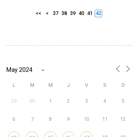
<<
<
37
38
39
40
41
42
L
M
M
J
V
S
D
29
30
1
2
3
4
5
6
8
9
10
11
12
7