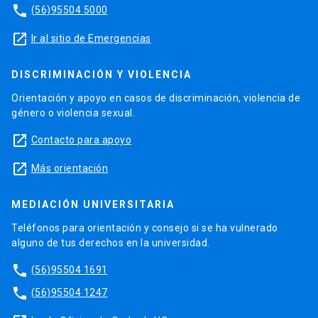
phone
(56)95504 5000
launch
Ir al sitio de Emergencias
DISCRIMINACIÓN Y VIOLENCIA
Orientación y apoyo en casos de discriminación, violencia de
género o violencia sexual.
launch
Contacto para apoyo
launch
Más orientación
MEDIACIÓN UNIVERSITARIA
Teléfonos para orientación y consejo si se ha vulnerado
alguno de tus derechos en la universidad.
phone
(56)95504 1691
phone
(56)95504 1247