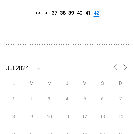
<<
<
37
38
39
40
41
42
L
M
M
J
V
S
D
1
2
3
4
5
6
7
8
9
11
12
13
14
10