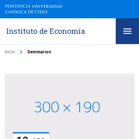
Instituto de Economía
keyboard_arrow_right
Inicio
Seminarios