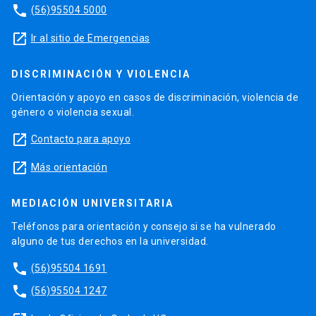
phone
(56)95504 5000
launch
Ir al sitio de Emergencias
DISCRIMINACIÓN Y VIOLENCIA
Orientación y apoyo en casos de discriminación, violencia de
género o violencia sexual.
launch
Contacto para apoyo
launch
Más orientación
MEDIACIÓN UNIVERSITARIA
Teléfonos para orientación y consejo si se ha vulnerado
alguno de tus derechos en la universidad.
phone
(56)95504 1691
phone
(56)95504 1247