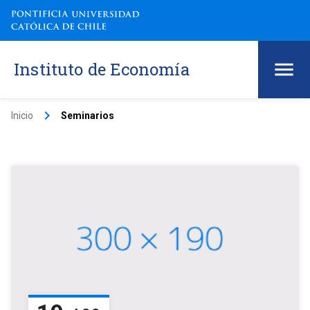
Instituto de Economía
keyboard_arrow_right
Inicio
Seminarios