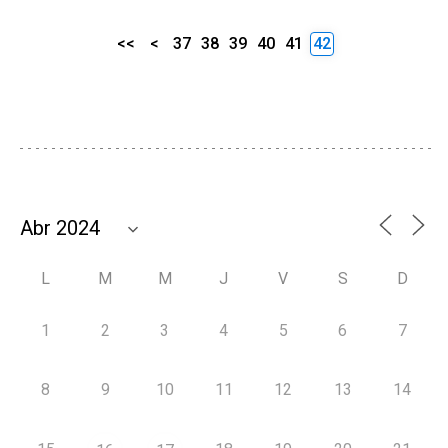
<<
<
37
38
39
40
41
42
L
M
M
J
V
S
D
1
2
3
4
5
6
7
8
9
10
11
12
13
14