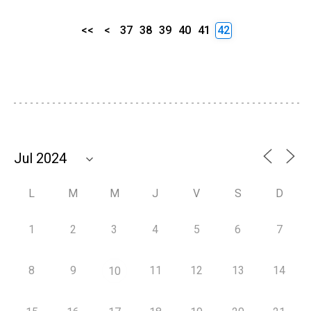
<<
<
37
38
39
40
41
42
L
M
M
J
V
S
D
1
2
3
4
5
6
7
8
9
11
12
13
14
10