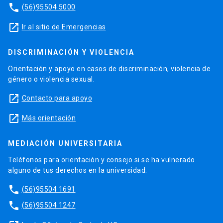
phone
(56)95504 5000
launch
Ir al sitio de Emergencias
DISCRIMINACIÓN Y VIOLENCIA
Orientación y apoyo en casos de discriminación, violencia de
género o violencia sexual.
launch
Contacto para apoyo
launch
Más orientación
MEDIACIÓN UNIVERSITARIA
Teléfonos para orientación y consejo si se ha vulnerado
alguno de tus derechos en la universidad.
phone
(56)95504 1691
phone
(56)95504 1247