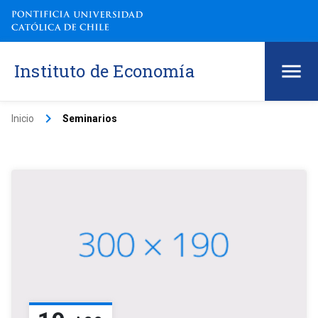
Instituto de Economía
keyboard_arrow_right
Inicio
Seminarios