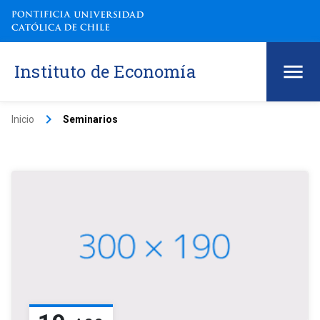
Instituto de Economía
keyboard_arrow_right
Inicio
Seminarios