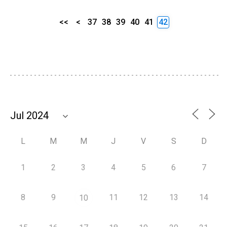
<<
<
37
38
39
40
41
42
L
M
M
J
V
S
D
1
2
3
4
5
6
7
8
9
11
12
13
14
10