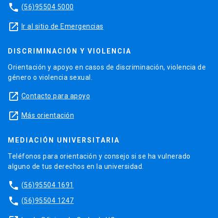
phone
(56)95504 5000
launch
Ir al sitio de Emergencias
DISCRIMINACIÓN Y VIOLENCIA
Orientación y apoyo en casos de discriminación, violencia de
género o violencia sexual.
launch
Contacto para apoyo
launch
Más orientación
MEDIACIÓN UNIVERSITARIA
Teléfonos para orientación y consejo si se ha vulnerado
alguno de tus derechos en la universidad.
phone
(56)95504 1691
phone
(56)95504 1247