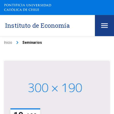
Instituto de Economía
keyboard_arrow_right
Inicio
Seminarios