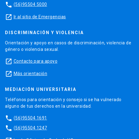
phone
(56)95504 5000
launch
Ir al sitio de Emergencias
DISCRIMINACIÓN Y VIOLENCIA
Orientación y apoyo en casos de discriminación, violencia de
género o violencia sexual.
launch
Contacto para apoyo
launch
Más orientación
MEDIACIÓN UNIVERSITARIA
Teléfonos para orientación y consejo si se ha vulnerado
alguno de tus derechos en la universidad.
phone
(56)95504 1691
phone
(56)95504 1247