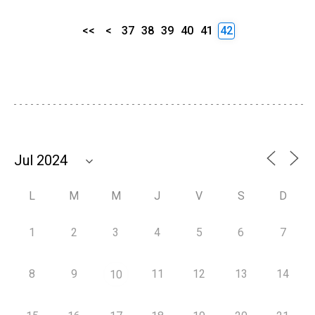
<<
<
37
38
39
40
41
42
L
M
M
J
V
S
D
1
2
3
4
5
6
7
8
9
11
12
13
14
10