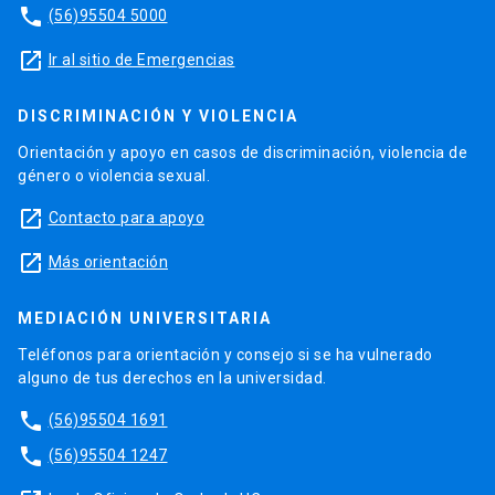
phone
(56)95504 5000
launch
Ir al sitio de Emergencias
DISCRIMINACIÓN Y VIOLENCIA
Orientación y apoyo en casos de discriminación, violencia de
género o violencia sexual.
launch
Contacto para apoyo
launch
Más orientación
MEDIACIÓN UNIVERSITARIA
Teléfonos para orientación y consejo si se ha vulnerado
alguno de tus derechos en la universidad.
phone
(56)95504 1691
phone
(56)95504 1247