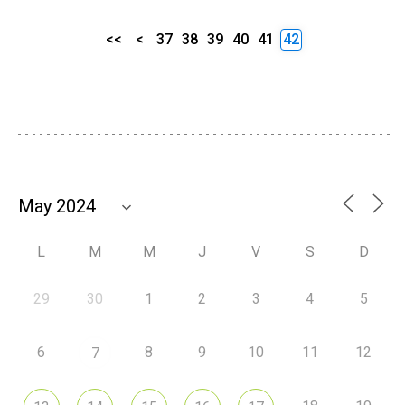
<<
<
37
38
39
40
41
42
L
M
M
J
V
S
D
29
30
1
2
3
4
5
6
8
9
10
11
12
7