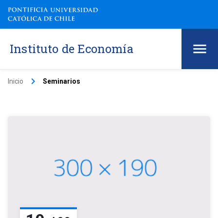
Instituto de Economía
keyboard_arrow_right
Inicio
Seminarios