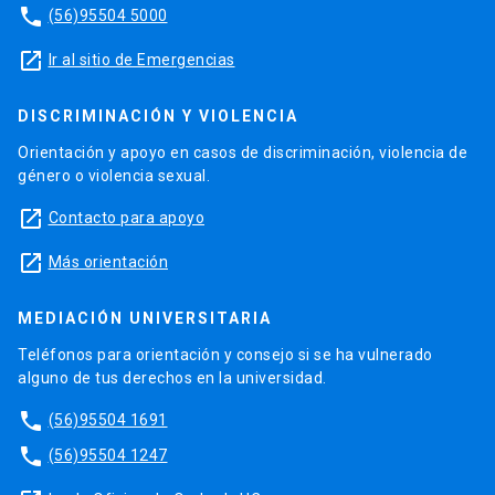
phone
(56)95504 5000
launch
Ir al sitio de Emergencias
DISCRIMINACIÓN Y VIOLENCIA
Orientación y apoyo en casos de discriminación, violencia de
género o violencia sexual.
launch
Contacto para apoyo
launch
Más orientación
MEDIACIÓN UNIVERSITARIA
Teléfonos para orientación y consejo si se ha vulnerado
alguno de tus derechos en la universidad.
phone
(56)95504 1691
phone
(56)95504 1247