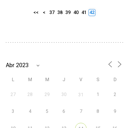
<<
<
37
38
39
40
41
42
L
M
M
J
V
S
D
27
28
29
30
1
2
31
3
4
5
6
7
8
9