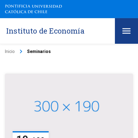
Instituto de Economía
keyboard_arrow_right
Inicio
Seminarios