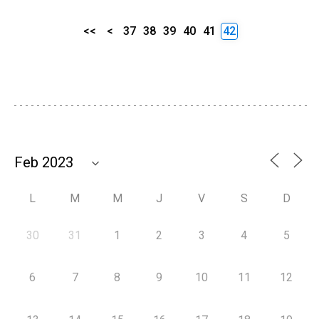
<<
<
37
38
39
40
41
42
L
M
M
J
V
S
D
30
31
1
2
3
4
5
6
7
8
9
10
11
12