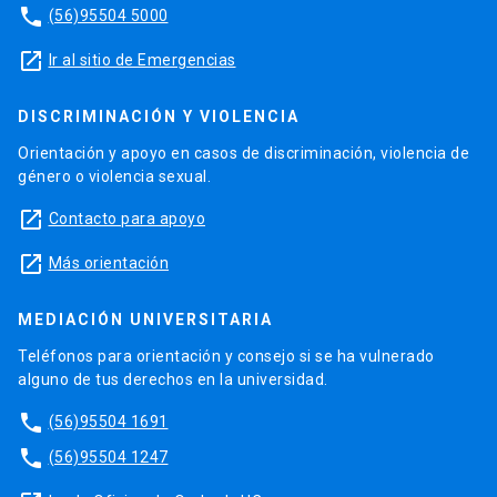
phone
(56)95504 5000
launch
Ir al sitio de Emergencias
DISCRIMINACIÓN Y VIOLENCIA
Orientación y apoyo en casos de discriminación, violencia de
género o violencia sexual.
launch
Contacto para apoyo
launch
Más orientación
MEDIACIÓN UNIVERSITARIA
Teléfonos para orientación y consejo si se ha vulnerado
alguno de tus derechos en la universidad.
phone
(56)95504 1691
phone
(56)95504 1247