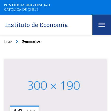
Instituto de Economía
keyboard_arrow_right
Inicio
Seminarios