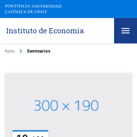
Instituto de Economía
keyboard_arrow_right
Inicio
Seminarios