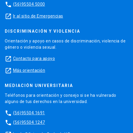
phone
(56)95504 5000
launch
Ir al sitio de Emergencias
DISCRIMINACIÓN Y VIOLENCIA
Orientación y apoyo en casos de discriminación, violencia de
género o violencia sexual.
launch
Contacto para apoyo
launch
Más orientación
MEDIACIÓN UNIVERSITARIA
Teléfonos para orientación y consejo si se ha vulnerado
alguno de tus derechos en la universidad.
phone
(56)95504 1691
phone
(56)95504 1247