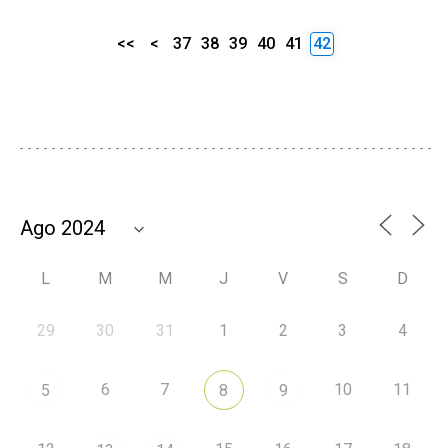
<<
<
37
38
39
40
41
42
L
M
M
J
V
S
D
29
30
31
1
2
3
4
6
7
10
11
5
8
9