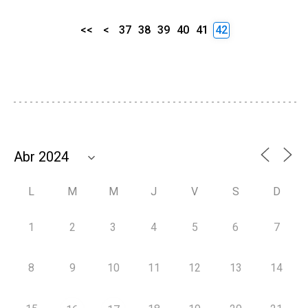
<<
<
37
38
39
40
41
42
L
M
M
J
V
S
D
1
2
3
4
5
6
7
8
9
10
11
12
13
14