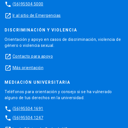
phone
(56)95504 5000
launch
Ir al sitio de Emergencias
DISCRIMINACIÓN Y VIOLENCIA
Orientación y apoyo en casos de discriminación, violencia de
género o violencia sexual.
launch
Contacto para apoyo
launch
Más orientación
MEDIACIÓN UNIVERSITARIA
Teléfonos para orientación y consejo si se ha vulnerado
alguno de tus derechos en la universidad.
phone
(56)95504 1691
phone
(56)95504 1247