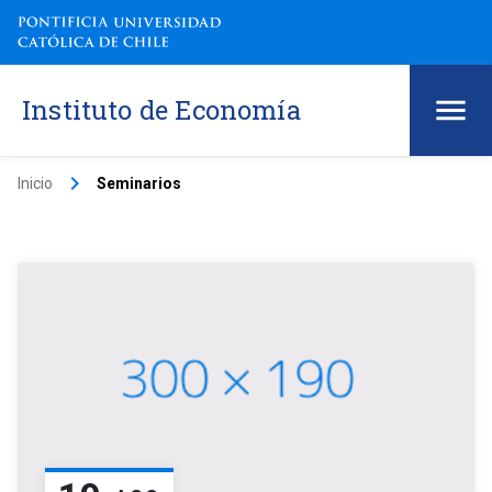
Instituto de Economía
keyboard_arrow_right
Inicio
Seminarios