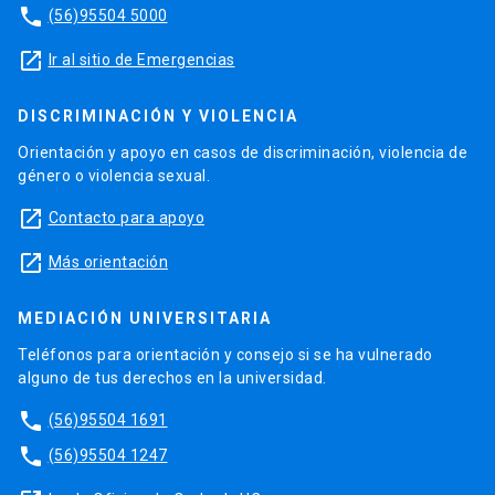
phone
(56)95504 5000
launch
Ir al sitio de Emergencias
DISCRIMINACIÓN Y VIOLENCIA
Orientación y apoyo en casos de discriminación, violencia de
género o violencia sexual.
launch
Contacto para apoyo
launch
Más orientación
MEDIACIÓN UNIVERSITARIA
Teléfonos para orientación y consejo si se ha vulnerado
alguno de tus derechos en la universidad.
phone
(56)95504 1691
phone
(56)95504 1247