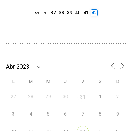
<<
<
37
38
39
40
41
42
L
M
M
J
V
S
D
27
28
29
30
1
2
31
3
4
5
6
7
8
9