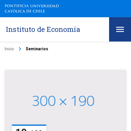
Instituto de Economía
keyboard_arrow_right
Inicio
Seminarios