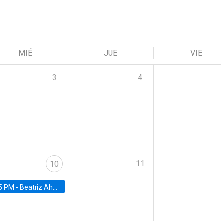
MIÉ
JUE
VIE
3
4
11
10
5 PM -
Beatriz Ahumada, PhD candidate, Universidad de Pittsburgh