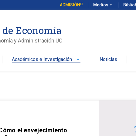
ADMISIÓN
Medios
arrow_drop_down
Biblio
o de Economía
nomía y Administración UC
Académicos e Investigación
Noticias
arrow_drop_down
 Cómo el envejecimiento