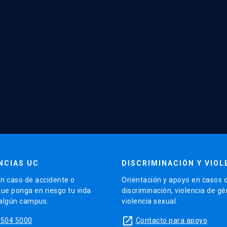
NCIAS UC
DISCRIMINACIÓN Y VIOL
n caso de accidente o
Orientación y apoyo en casos 
que ponga en riesgo tu vida
discriminación, violencia de g
 algún campus.
violencia sexual.
launch
5504 5000
Contacto para apoyo