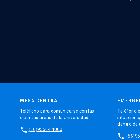
MESA CENTRAL
EMERGE
Teléfono para comunicarse con las
Teléfono e
distintas áreas de la Universidad.
situación 
dentro de
phone
(56)95504 4000
phone
(56)9