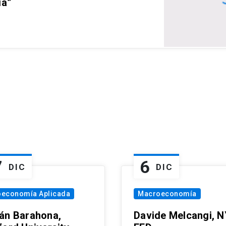
ia”
7
6
DIC
DIC
oeconomía Aplicada
Macroeconomía
án Barahona,
Davide Melcangi, N