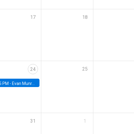
17
18
25
24
5 PM -
Evan Munro, Neyman Visiting Assistant Professor in the Department of Statistics at UC Berkeley
31
1