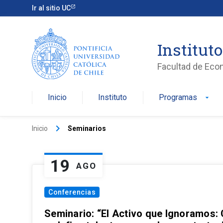
Ir al sitio UC
Institut
Facultad de Eco
Inicio
Instituto
Programas
arrow_drop_down
keyboard_arrow_right
Inicio
Seminarios
19
AGO
Conferencias
Seminario: “El Activo que Ignoramos: