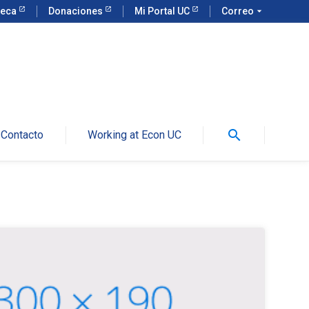
teca
Donaciones
Mi Portal UC
Correo
arrow_drop_down
search
Contacto
Working at Econ UC