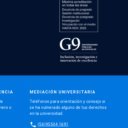
ENCIA
MEDIACIÓN UNIVERSITARIA
de
Teléfonos para orientación y consejo si
énero o
se ha vulnerado alguno de tus derechos
en la universidad.
phone
(56)95504 1691