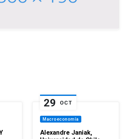
29
OCT
Macroeconomía
Y
Alexandre Janiak,