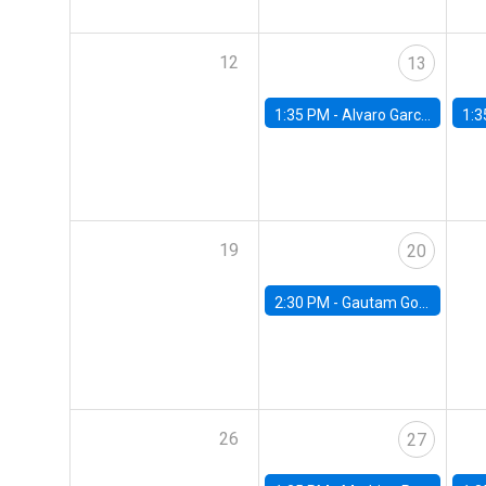
12
13
1:35 PM -
Alvaro Garcia-Marin, Universidad de Los Andes
1:3
19
20
2:30 PM -
Gautam Gowrisankaran, Columbia University
26
27