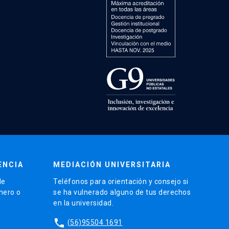
ENCIA
MEDIACIÓN UNIVERSITARIA
de
Teléfonos para orientación y consejo si
énero o
se ha vulnerado alguno de tus derechos
en la universidad.
phone
(56)95504 1691