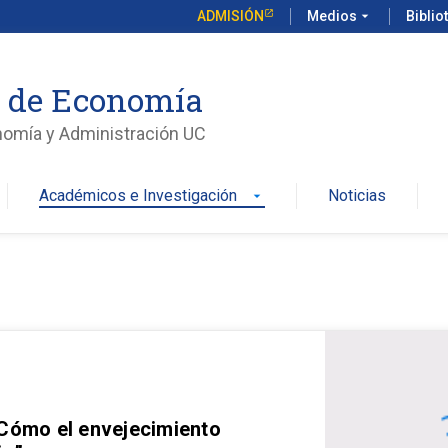
ADMISIÓN
Medios
arrow_drop_down
Biblio
o de Economía
nomía y Administración UC
Académicos e Investigación
Noticias
arrow_drop_down
 Cómo el envejecimiento