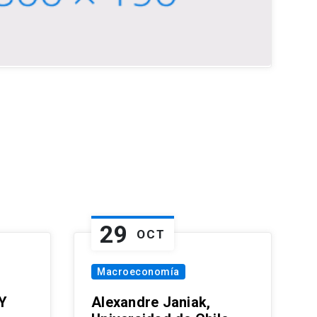
29
OCT
Macroeconomía
Y
Alexandre Janiak,