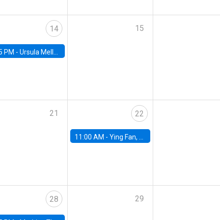
15
14
5 PM -
Ursula Mello, Insper - Institute of Education and Research
21
22
11:00 AM -
Ying Fan, University of Michigan
29
28