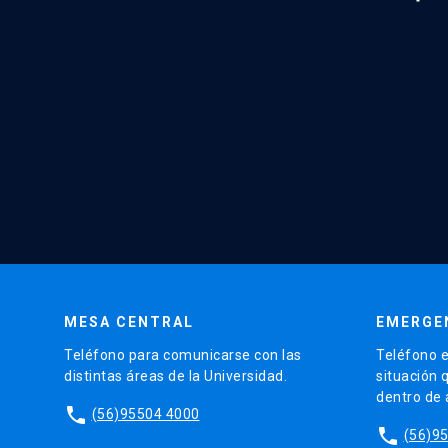
MESA CENTRAL
EMERGE
Teléfono para comunicarse con las
Teléfono e
distintas áreas de la Universidad.
situación 
dentro de
phone
(56)95504 4000
phone
(56)9