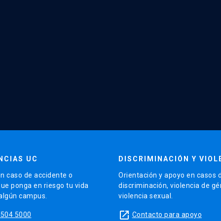
NCIAS UC
DISCRIMINACIÓN Y VIOL
n caso de accidente o
Orientación y apoyo en casos 
que ponga en riesgo tu vida
discriminación, violencia de g
 algún campus.
violencia sexual.
launch
5504 5000
Contacto para apoyo