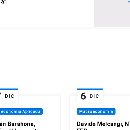
ia”
7
6
DIC
DIC
oeconomía Aplicada
Macroeconomía
án Barahona,
Davide Melcangi, N