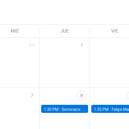
MIÉ
JUE
VIE
31
1
7
8
1:30 PM -
Seminario: “Recuperando la humanidad para progresar en la era de la IA»
1:35 PM -
Felipe Martínez, alumno Doctorado en Ec