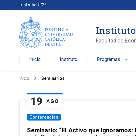
Ir al sitio UC
Institut
Facultad de Eco
Inicio
Instituto
Programas
arrow_drop_down
keyboard_arrow_right
Inicio
Seminarios
19
AGO
Conferencias
Seminario: “El Activo que Ignoramos: