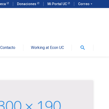
teca
Donaciones
Mi Portal UC
Correo
arrow_drop_down
search
Contacto
Working at Econ UC