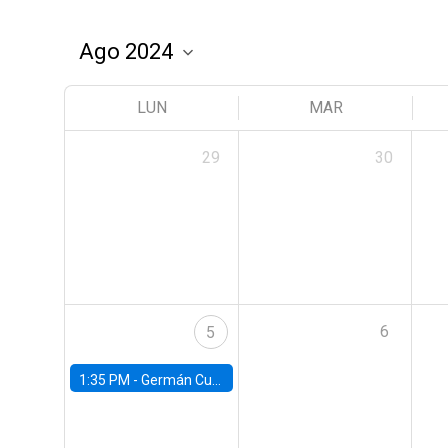
LUN
MAR
29
30
6
5
1:35 PM -
Germán Cubas, University of Houston