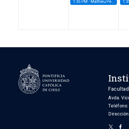
1:35 PM -
Mathieu Pedemonte, IDB
1:3
Inst
Facultad
Avda. Vic
Teléfono
Direcció