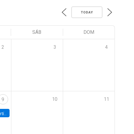
TODAY
SÁB
DOM
2
3
4
10
11
9
onomía UC