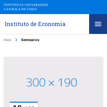
Instituto de Economía
keyboard_arrow_right
Inicio
Seminarios