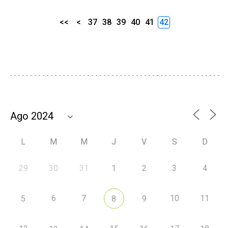
<<
<
37
38
39
40
41
42
L
M
M
J
V
S
D
29
30
31
1
2
3
4
6
7
10
11
5
8
9