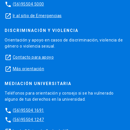
phone
(56)95504 5000
launch
Ir al sitio de Emergencias
DISCRIMINACIÓN Y VIOLENCIA
Orientación y apoyo en casos de discriminación, violencia de
género o violencia sexual.
launch
Contacto para apoyo
launch
Más orientación
MEDIACIÓN UNIVERSITARIA
Teléfonos para orientación y consejo si se ha vulnerado
alguno de tus derechos en la universidad.
phone
(56)95504 1691
phone
(56)95504 1247