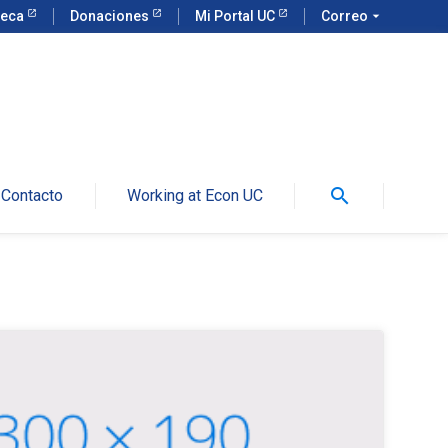
teca
Donaciones
Mi Portal UC
Correo
arrow_drop_down
search
Contacto
Working at Econ UC