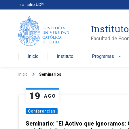
Ir al sitio UC
Institut
Facultad de Eco
Inicio
Instituto
Programas
arrow_drop_down
keyboard_arrow_right
Inicio
Seminarios
19
AGO
Conferencias
Seminario: “El Activo que Ignoramos: