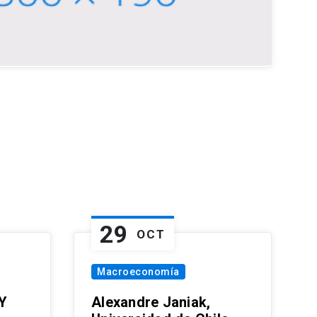
29
OCT
Macroeconomía
Y
Alexandre Janiak,