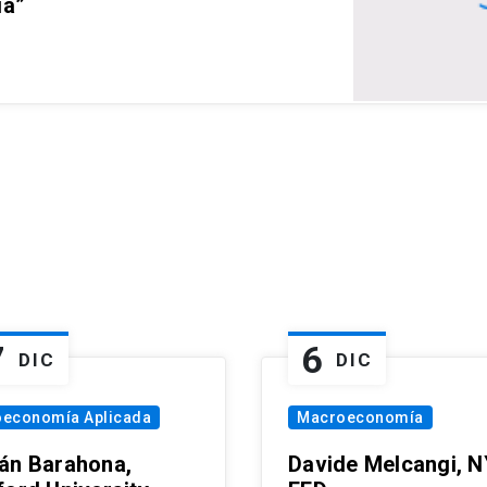
ia”
7
6
DIC
DIC
oeconomía Aplicada
Macroeconomía
án Barahona,
Davide Melcangi, N