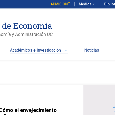
ADMISIÓN
Medios
arrow_drop_down
Biblio
o de Economía
nomía y Administración UC
Académicos e Investigación
Noticias
arrow_drop_down
 Cómo el envejecimiento