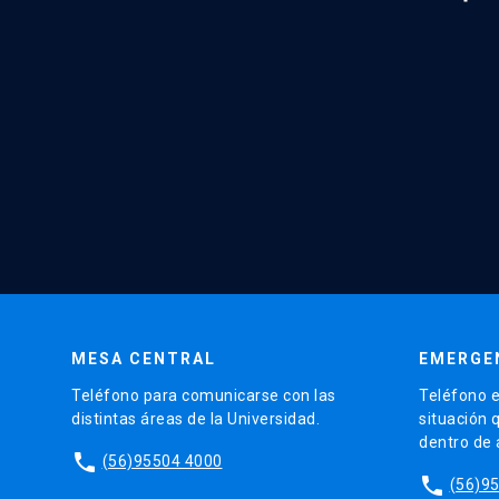
MESA CENTRAL
EMERGE
Teléfono para comunicarse con las
Teléfono e
distintas áreas de la Universidad.
situación 
dentro de
phone
(56)95504 4000
phone
(56)9