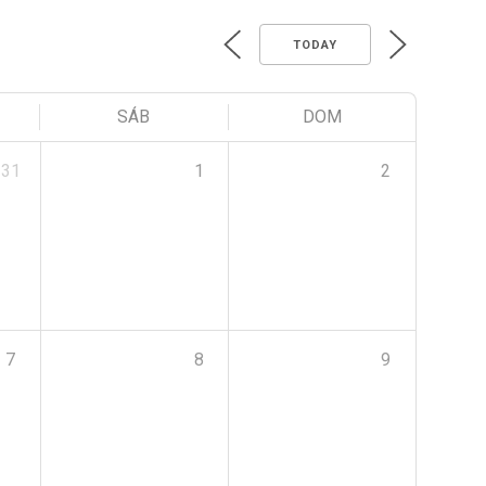
TODAY
SÁB
DOM
31
1
2
7
8
9