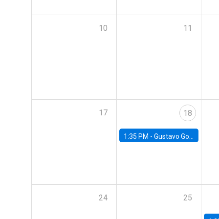
10
11
17
18
1:35 PM -
Gustavo González, Banco Central de Chile
24
25