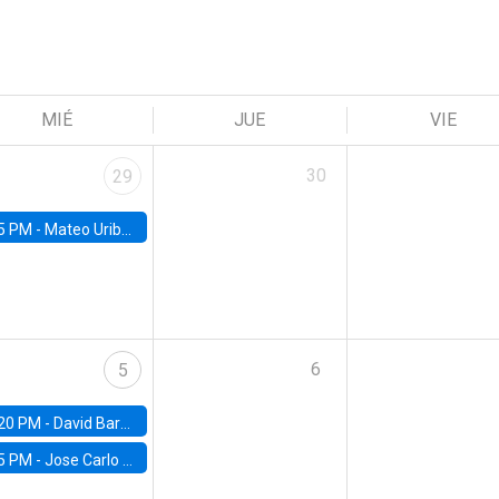
MIÉ
JUE
VIE
30
29
5 PM -
Mateo Uribe-Castro, Universidad de los Andes (Colombia)
6
5
20 PM -
David Bardey, Universidad de los Andes - CEDE
5 PM -
Jose Carlo Bermudez, UC (ME) & World Bank