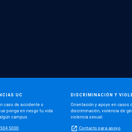
NCIAS UC
DISCRIMINACIÓN Y VIOL
n caso de accidente o
Orientación y apoyo en casos 
que ponga en riesgo tu vida
discriminación, violencia de g
 algún campus.
violencia sexual.
launch
5504 5000
Contacto para apoyo