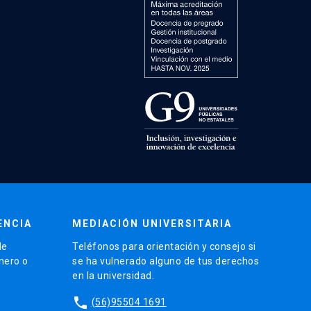
ENCIA
MEDIACIÓN UNIVERSITARIA
de
Teléfonos para orientación y consejo si
énero o
se ha vulnerado alguno de tus derechos
en la universidad.
phone
(56)95504 1691