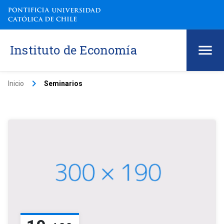
Instituto de Economía
keyboard_arrow_right
Inicio
Seminarios