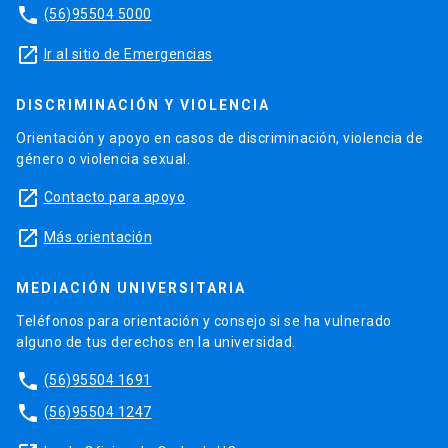
phone
(56)95504 5000
launch
Ir al sitio de Emergencias
DISCRIMINACIÓN Y VIOLENCIA
Orientación y apoyo en casos de discriminación, violencia de
género o violencia sexual.
launch
Contacto para apoyo
launch
Más orientación
MEDIACIÓN UNIVERSITARIA
Teléfonos para orientación y consejo si se ha vulnerado
alguno de tus derechos en la universidad.
phone
(56)95504 1691
phone
(56)95504 1247