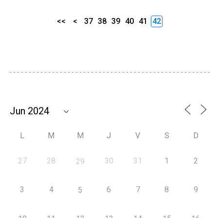
<<
<
37
38
39
40
41
42
L
M
M
J
V
S
D
27
28
30
31
1
2
29
3
4
6
7
8
9
5