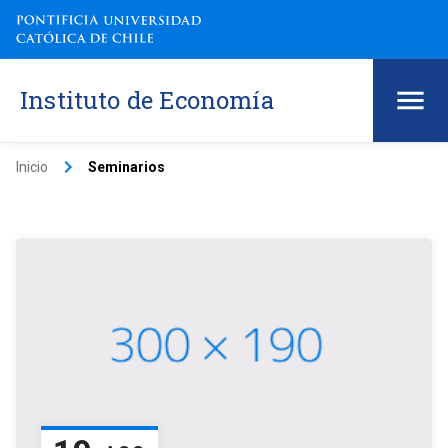
Instituto de Economía
keyboard_arrow_right
Inicio
Seminarios