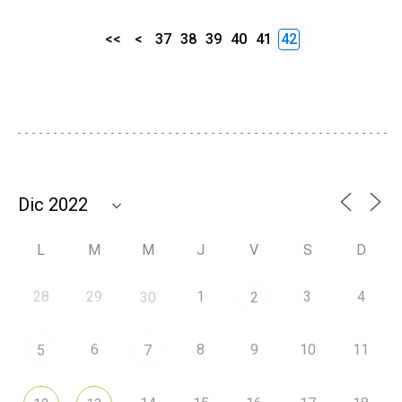
<<
<
37
38
39
40
41
42
L
M
M
J
V
S
D
28
29
1
3
4
30
2
6
8
9
10
11
5
7