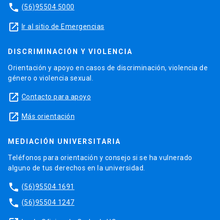
phone
(56)95504 5000
launch
Ir al sitio de Emergencias
DISCRIMINACIÓN Y VIOLENCIA
Orientación y apoyo en casos de discriminación, violencia de
género o violencia sexual.
launch
Contacto para apoyo
launch
Más orientación
MEDIACIÓN UNIVERSITARIA
Teléfonos para orientación y consejo si se ha vulnerado
alguno de tus derechos en la universidad.
phone
(56)95504 1691
phone
(56)95504 1247