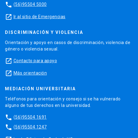
phone
(56)95504 5000
launch
Ir al sitio de Emergencias
DISCRIMINACIÓN Y VIOLENCIA
Orientación y apoyo en casos de discriminación, violencia de
género o violencia sexual.
launch
Contacto para apoyo
launch
Más orientación
MEDIACIÓN UNIVERSITARIA
Teléfonos para orientación y consejo si se ha vulnerado
alguno de tus derechos en la universidad.
phone
(56)95504 1691
phone
(56)95504 1247