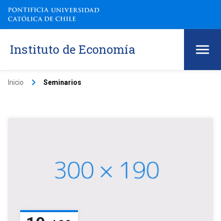
Instituto de Economía
keyboard_arrow_right
Inicio
Seminarios