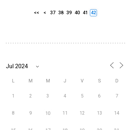
<<
<
37
38
39
40
41
42
L
M
M
J
V
S
D
1
2
3
4
5
6
7
8
9
11
12
13
14
10