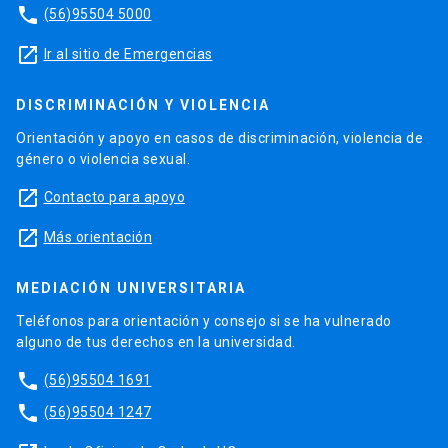
phone
(56)95504 5000
launch
Ir al sitio de Emergencias
DISCRIMINACIÓN Y VIOLENCIA
Orientación y apoyo en casos de discriminación, violencia de
género o violencia sexual.
launch
Contacto para apoyo
launch
Más orientación
MEDIACIÓN UNIVERSITARIA
Teléfonos para orientación y consejo si se ha vulnerado
alguno de tus derechos en la universidad.
phone
(56)95504 1691
phone
(56)95504 1247