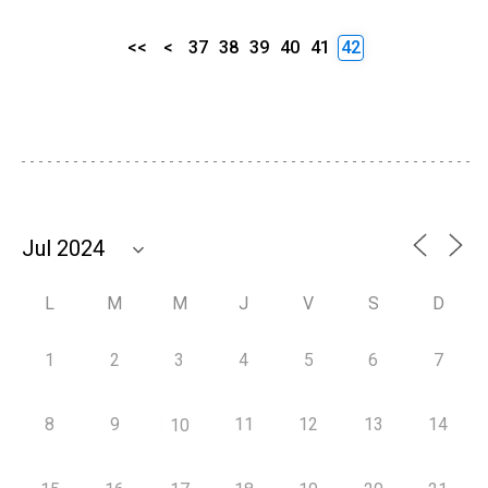
<<
<
37
38
39
40
41
42
L
M
M
J
V
S
D
1
2
3
4
5
6
7
8
9
11
12
13
14
10