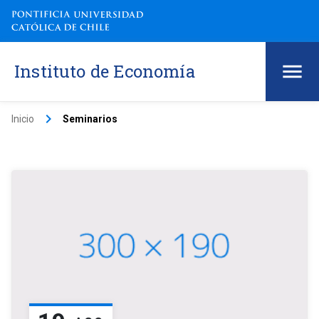
Instituto de Economía
keyboard_arrow_right
Inicio
Seminarios