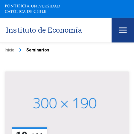
Instituto de Economía
keyboard_arrow_right
Inicio
Seminarios