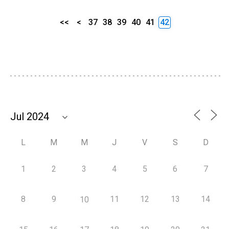
<<
<
37
38
39
40
41
42
L
M
M
J
V
S
D
1
2
3
4
5
6
7
8
9
11
12
13
14
10