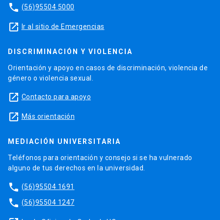
phone
(56)95504 5000
launch
Ir al sitio de Emergencias
DISCRIMINACIÓN Y VIOLENCIA
Orientación y apoyo en casos de discriminación, violencia de
género o violencia sexual.
launch
Contacto para apoyo
launch
Más orientación
MEDIACIÓN UNIVERSITARIA
Teléfonos para orientación y consejo si se ha vulnerado
alguno de tus derechos en la universidad.
phone
(56)95504 1691
phone
(56)95504 1247