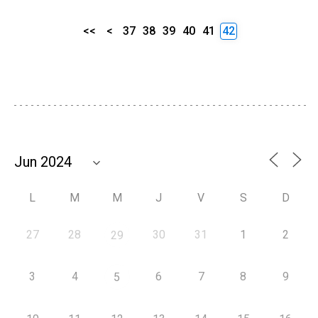
<<
<
37
38
39
40
41
42
L
M
M
J
V
S
D
27
28
30
31
1
2
29
3
4
6
7
8
9
5