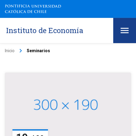
Instituto de Economía
keyboard_arrow_right
Inicio
Seminarios