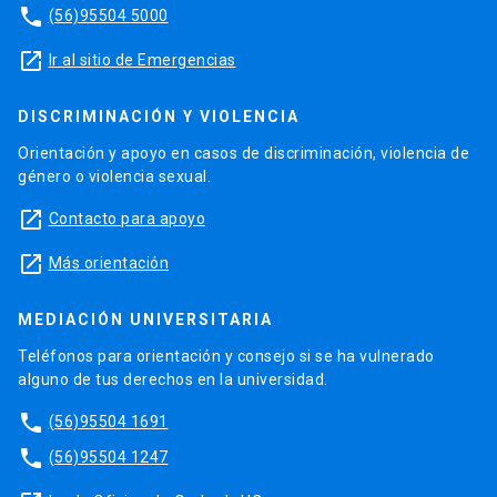
phone
(56)95504 5000
launch
Ir al sitio de Emergencias
DISCRIMINACIÓN Y VIOLENCIA
Orientación y apoyo en casos de discriminación, violencia de
género o violencia sexual.
launch
Contacto para apoyo
launch
Más orientación
MEDIACIÓN UNIVERSITARIA
Teléfonos para orientación y consejo si se ha vulnerado
alguno de tus derechos en la universidad.
phone
(56)95504 1691
phone
(56)95504 1247