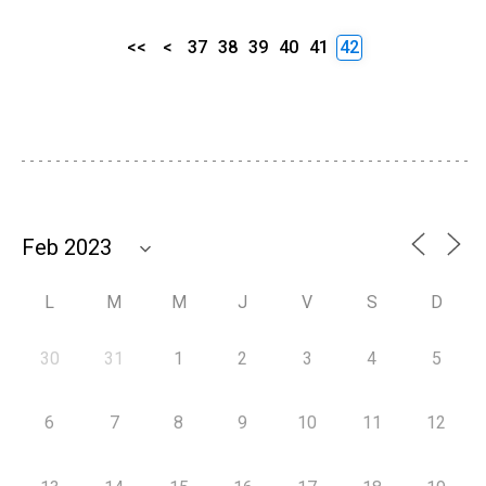
<<
<
37
38
39
40
41
42
L
M
M
J
V
S
D
30
31
1
2
3
4
5
6
7
8
9
10
11
12