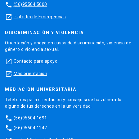
phone
(56)95504 5000
launch
Ir al sitio de Emergencias
DISCRIMINACIÓN Y VIOLENCIA
Orientación y apoyo en casos de discriminación, violencia de
género o violencia sexual.
launch
Contacto para apoyo
launch
Más orientación
MEDIACIÓN UNIVERSITARIA
Teléfonos para orientación y consejo si se ha vulnerado
alguno de tus derechos en la universidad.
phone
(56)95504 1691
phone
(56)95504 1247