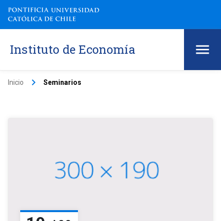
Instituto de Economía
keyboard_arrow_right
Inicio
Seminarios