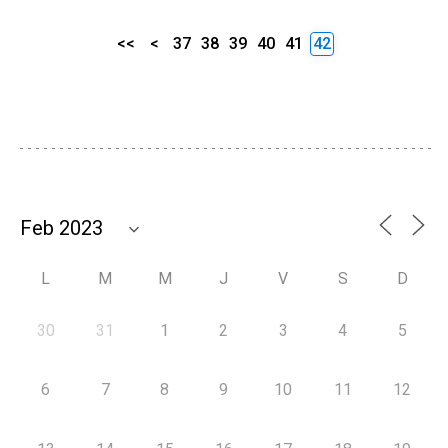
<<
<
37
38
39
40
41
42
L
M
M
J
V
S
D
30
31
1
2
3
4
5
6
7
8
9
10
11
12