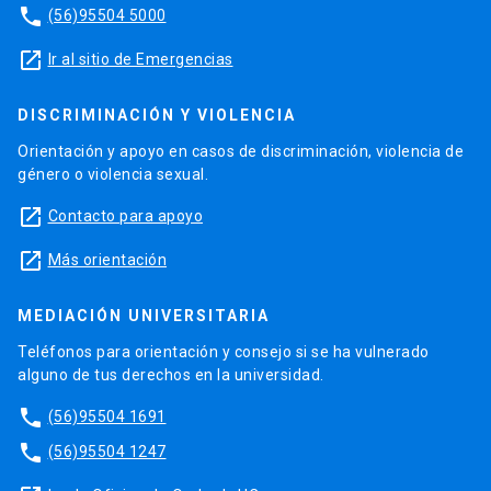
phone
(56)95504 5000
launch
Ir al sitio de Emergencias
DISCRIMINACIÓN Y VIOLENCIA
Orientación y apoyo en casos de discriminación, violencia de
género o violencia sexual.
launch
Contacto para apoyo
launch
Más orientación
MEDIACIÓN UNIVERSITARIA
Teléfonos para orientación y consejo si se ha vulnerado
alguno de tus derechos en la universidad.
phone
(56)95504 1691
phone
(56)95504 1247