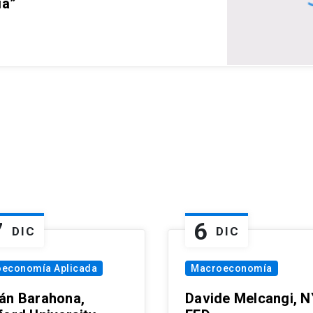
ia”
7
6
DIC
DIC
oeconomía Aplicada
Macroeconomía
án Barahona,
Davide Melcangi, N