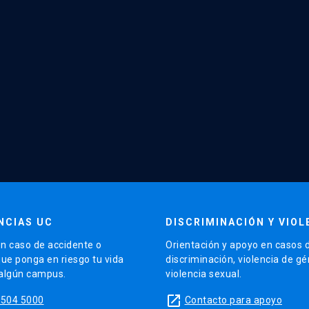
NCIAS UC
DISCRIMINACIÓN Y VIOL
n caso de accidente o
Orientación y apoyo en casos 
que ponga en riesgo tu vida
discriminación, violencia de g
 algún campus.
violencia sexual.
launch
5504 5000
Contacto para apoyo