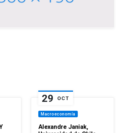
29
OCT
Macroeconomía
Y
Alexandre Janiak,