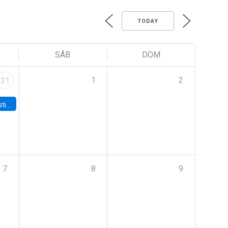
TODAY
SÁB
DOM
1
2
31
 Board
7
8
9