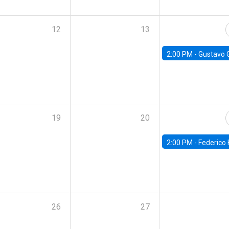
12
13
2:00 PM -
Gustavo González - Banco Central d
19
20
2:00 PM -
Federico Huneeus - Banco Central de C
26
27