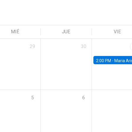
MIÉ
JUE
VIE
29
30
2:00 PM -
Maria Aristizabal-Ramirez, FED
5
6