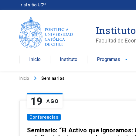
Ir al sitio UC
Institut
Facultad de Eco
Inicio
Instituto
Programas
arrow_drop_down
keyboard_arrow_right
Inicio
Seminarios
19
AGO
Conferencias
Seminario: “El Activo que Ignoramos: