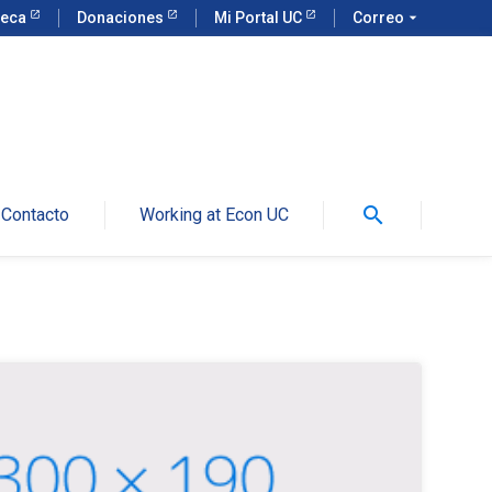
teca
Donaciones
Mi Portal UC
Correo
arrow_drop_down
search
Contacto
Working at Econ UC