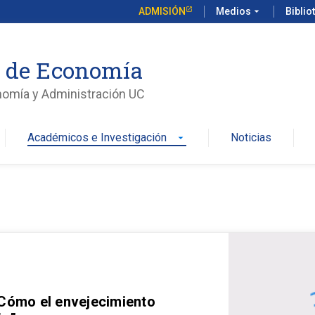
ADMISIÓN
Medios
arrow_drop_down
Biblio
o de Economía
nomía y Administración UC
Académicos e Investigación
Noticias
arrow_drop_down
 Cómo el envejecimiento