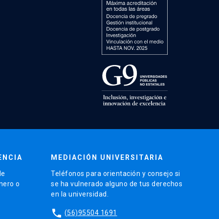
ENCIA
MEDIACIÓN UNIVERSITARIA
de
Teléfonos para orientación y consejo si
énero o
se ha vulnerado alguno de tus derechos
en la universidad.
phone
(56)95504 1691