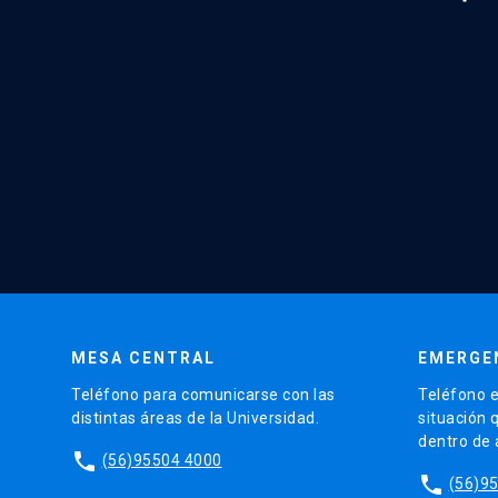
MESA CENTRAL
EMERGE
Teléfono para comunicarse con las
Teléfono e
distintas áreas de la Universidad.
situación 
dentro de
phone
(56)95504 4000
phone
(56)9