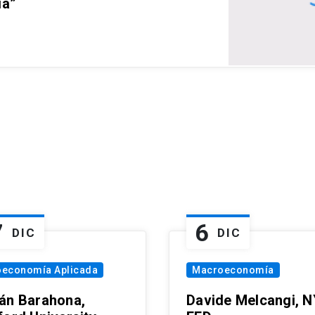
ia”
7
6
DIC
DIC
oeconomía Aplicada
Macroeconomía
án Barahona,
Davide Melcangi, N