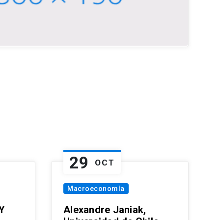
29
OCT
Macroeconomía
Y
Alexandre Janiak,