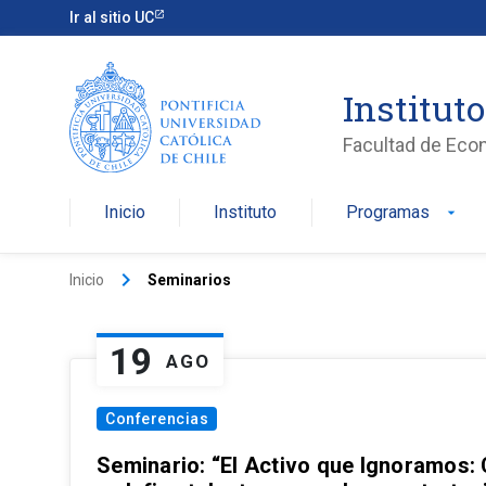
Ir al sitio UC
Institut
Facultad de Eco
Inicio
Instituto
Programas
arrow_drop_down
keyboard_arrow_right
Inicio
Seminarios
19
AGO
Conferencias
Seminario: “El Activo que Ignoramos: