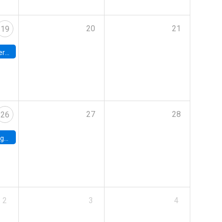
20
21
19
umbia
27
28
26
uke
2
3
4