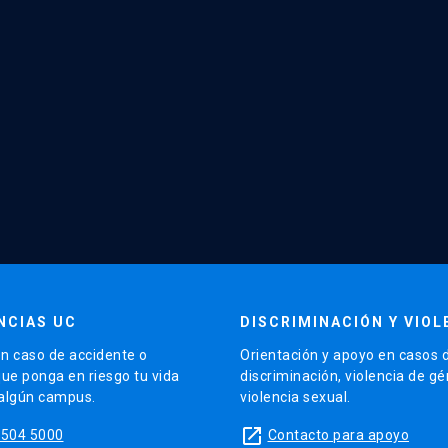
NCIAS UC
DISCRIMINACIÓN Y VIOL
n caso de accidente o
Orientación y apoyo en casos 
que ponga en riesgo tu vida
discriminación, violencia de g
 algún campus.
violencia sexual.
launch
5504 5000
Contacto para apoyo