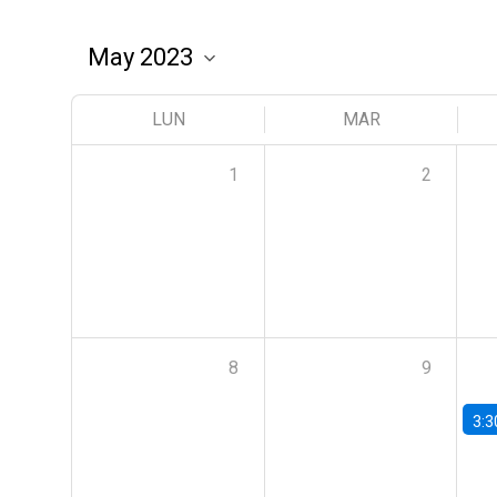
LUN
MAR
1
2
8
9
3:3