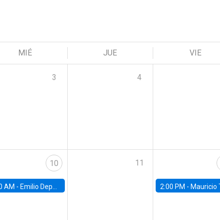
MIÉ
JUE
VIE
3
4
11
10
0 AM -
Emilio Depetris-Chauvín, Universidad Católica
2:00 PM -
Mauricio Tejada,