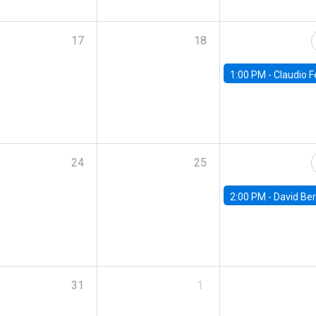
17
18
1:00 PM -
Claudio Ferraz, British Col
24
25
2:00 PM -
David Berger, D
31
1