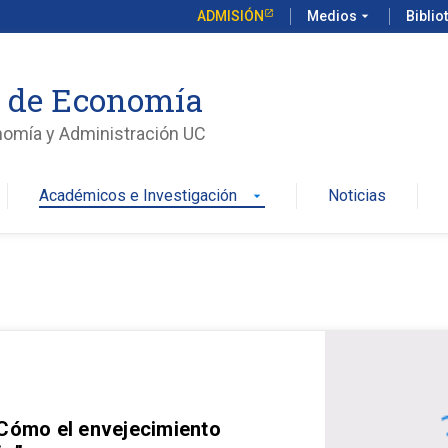
ADMISIÓN
Medios
arrow_drop_down
Biblio
o de Economía
nomía y Administración UC
Académicos e Investigación
Noticias
arrow_drop_down
 Cómo el envejecimiento