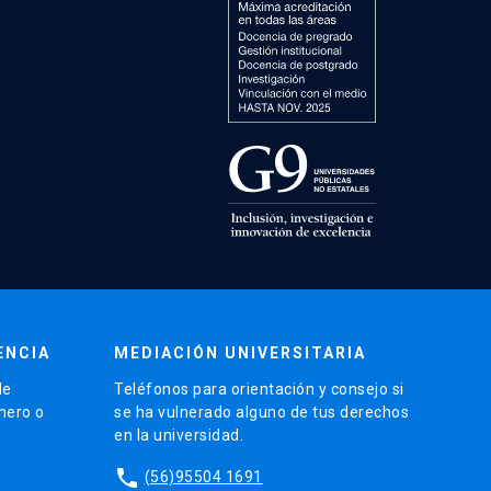
ENCIA
MEDIACIÓN UNIVERSITARIA
de
Teléfonos para orientación y consejo si
énero o
se ha vulnerado alguno de tus derechos
en la universidad.
phone
(56)95504 1691