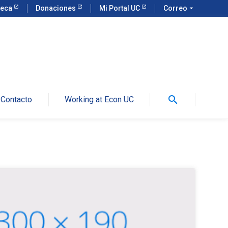
teca
Donaciones
Mi Portal UC
Correo
arrow_drop_down
search
Contacto
Working at Econ UC