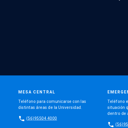
MESA CENTRAL
EMERGE
Teléfono para comunicarse con las
Teléfono e
distintas áreas de la Universidad.
situación 
dentro de
phone
(56)95504 4000
phone
(56)9