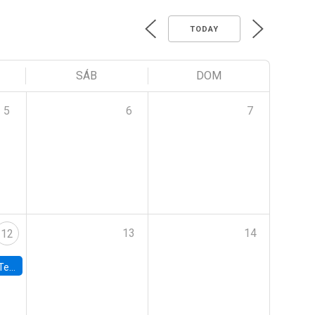
TODAY
SÁB
DOM
5
6
7
13
14
12
 UDP