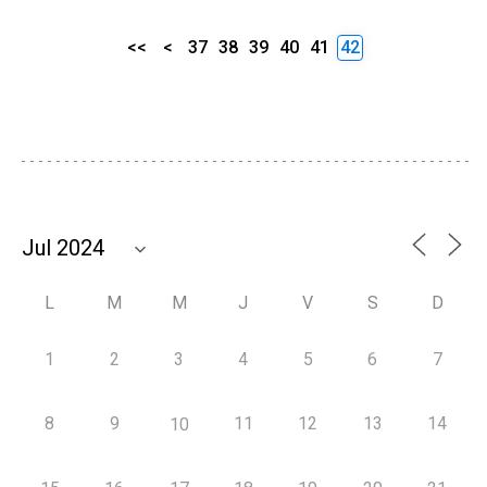
<<
<
37
38
39
40
41
42
L
M
M
J
V
S
D
1
2
3
4
5
6
7
8
9
11
12
13
14
10