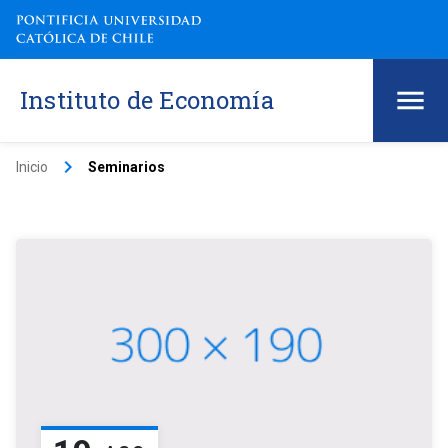
Instituto de Economía
keyboard_arrow_right
Inicio
Seminarios