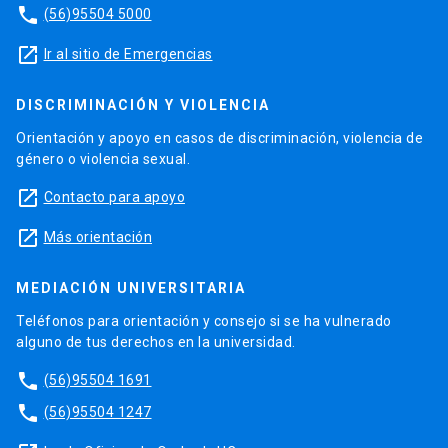
phone
(56)95504 5000
launch
Ir al sitio de Emergencias
DISCRIMINACIÓN Y VIOLENCIA
Orientación y apoyo en casos de discriminación, violencia de
género o violencia sexual.
launch
Contacto para apoyo
launch
Más orientación
MEDIACIÓN UNIVERSITARIA
Teléfonos para orientación y consejo si se ha vulnerado
alguno de tus derechos en la universidad.
phone
(56)95504 1691
phone
(56)95504 1247