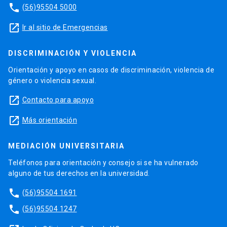
phone
(56)95504 5000
launch
Ir al sitio de Emergencias
DISCRIMINACIÓN Y VIOLENCIA
Orientación y apoyo en casos de discriminación, violencia de
género o violencia sexual.
launch
Contacto para apoyo
launch
Más orientación
MEDIACIÓN UNIVERSITARIA
Teléfonos para orientación y consejo si se ha vulnerado
alguno de tus derechos en la universidad.
phone
(56)95504 1691
phone
(56)95504 1247