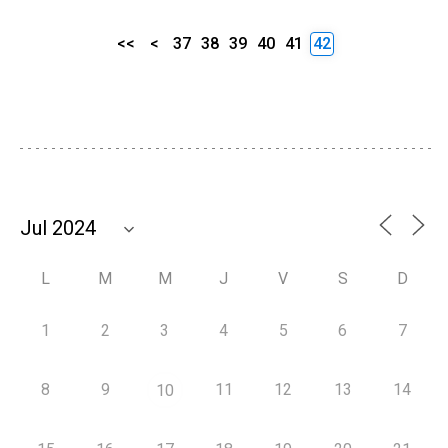
<<
<
37
38
39
40
41
42
L
M
M
J
V
S
D
1
2
3
4
5
6
7
8
9
11
12
13
14
10