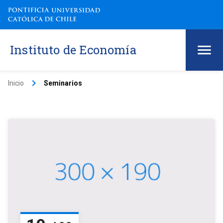
Instituto de Economía
keyboard_arrow_right
Inicio
Seminarios