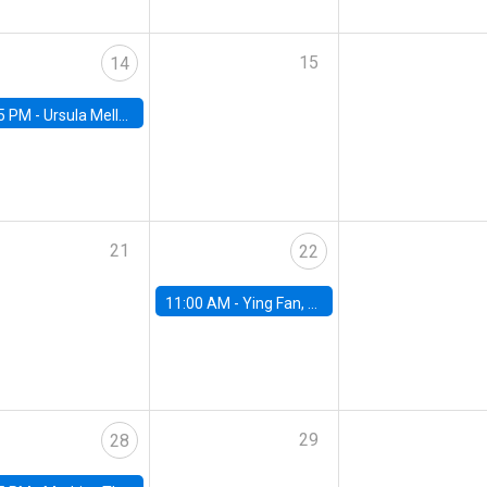
15
14
5 PM -
Ursula Mello, Insper - Institute of Education and Research
21
22
11:00 AM -
Ying Fan, University of Michigan
29
28