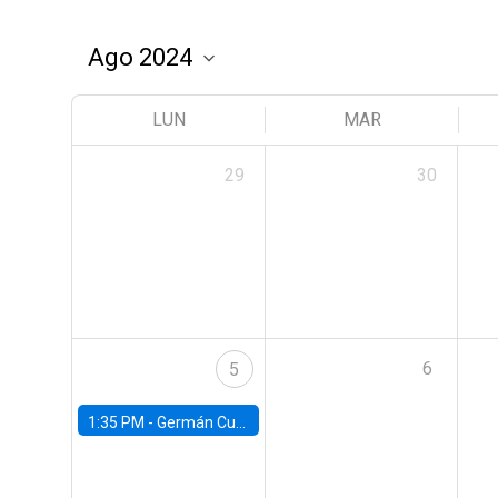
LUN
MAR
29
30
6
5
1:35 PM -
Germán Cubas, University of Houston