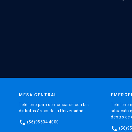
MESA CENTRAL
EMERGE
Teléfono para comunicarse con las
Teléfono e
distintas áreas de la Universidad.
situación 
dentro de
phone
(56)95504 4000
phone
(56)9