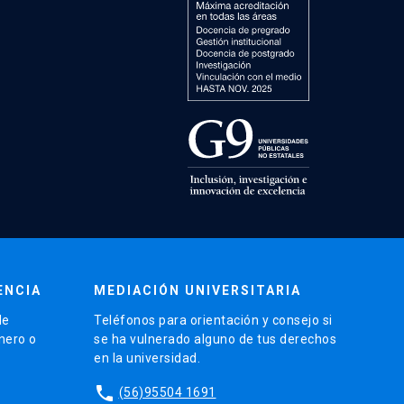
ENCIA
MEDIACIÓN UNIVERSITARIA
de
Teléfonos para orientación y consejo si
énero o
se ha vulnerado alguno de tus derechos
en la universidad.
phone
(56)95504 1691