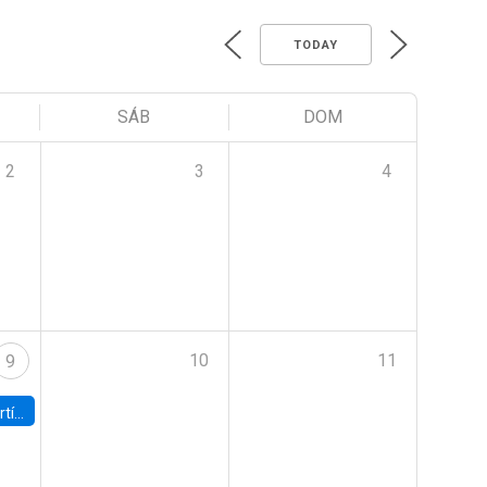
TODAY
SÁB
DOM
2
3
4
10
11
9
onomía UC