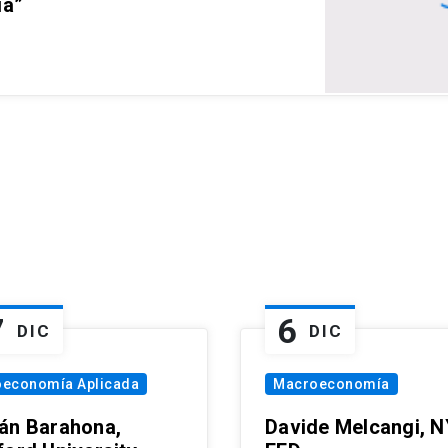
ia”
7
6
DIC
DIC
oeconomía Aplicada
Macroeconomía
án Barahona,
Davide Melcangi, N