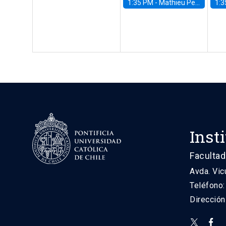
1:35 PM -
Mathieu Pedemonte, IDB
1:3
Inst
Facultad
Avda. Vic
Teléfono
Direcció