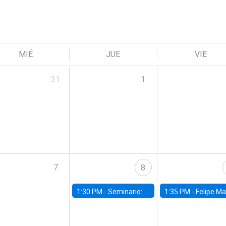
MIÉ
JUE
VIE
31
1
7
8
1:30 PM -
Seminario: “Recuperando la humanidad para progresar en la era de la IA»
1:35 PM -
Felipe Martínez, alumno Doctorado en Ec