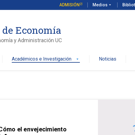
ADMISIÓN
Medios
arrow_drop_down
Biblio
o de Economía
nomía y Administración UC
Académicos e Investigación
Noticias
arrow_drop_down
 Cómo el envejecimiento