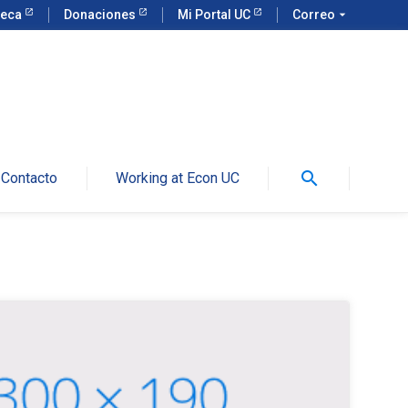
teca
Donaciones
Mi Portal UC
Correo
arrow_drop_down
search
Contacto
Working at Econ UC