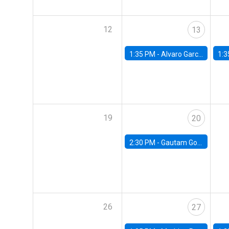
12
13
1:35 PM -
Alvaro Garcia-Marin, Universidad de Los Andes
1:3
19
20
2:30 PM -
Gautam Gowrisankaran, Columbia University
26
27