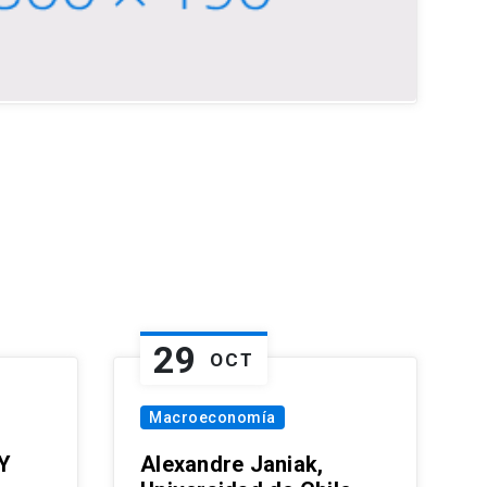
29
OCT
Macroeconomía
Y
Alexandre Janiak,