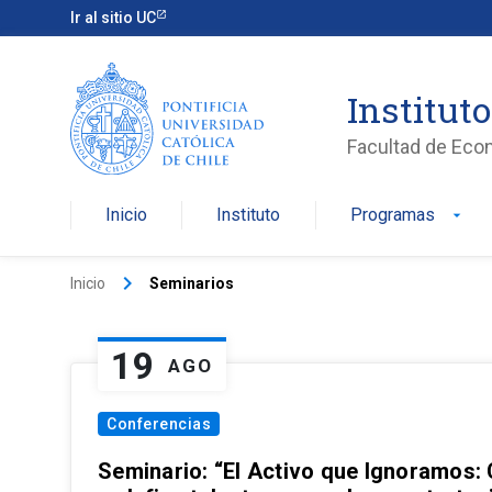
Ir al sitio UC
Institut
Facultad de Eco
Inicio
Instituto
Programas
arrow_drop_down
keyboard_arrow_right
Inicio
Seminarios
19
AGO
Conferencias
Seminario: “El Activo que Ignoramos: