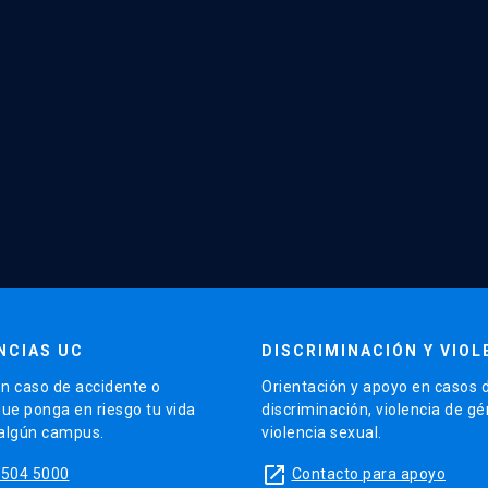
NCIAS UC
DISCRIMINACIÓN Y VIOL
n caso de accidente o
Orientación y apoyo en casos 
que ponga en riesgo tu vida
discriminación, violencia de g
 algún campus.
violencia sexual.
launch
5504 5000
Contacto para apoyo