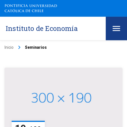
Instituto de Economía
keyboard_arrow_right
Inicio
Seminarios