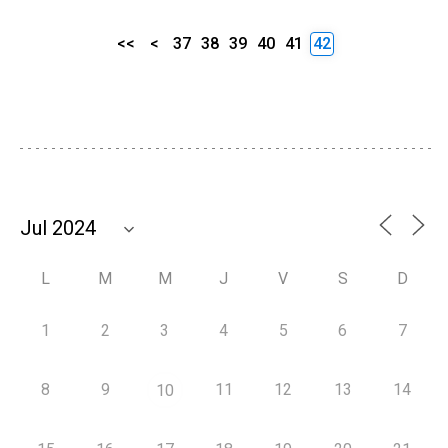
<<
<
37
38
39
40
41
42
L
M
M
J
V
S
D
1
2
3
4
5
6
7
8
9
11
12
13
14
10