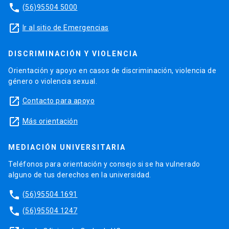
phone
(56)95504 5000
launch
Ir al sitio de Emergencias
DISCRIMINACIÓN Y VIOLENCIA
Orientación y apoyo en casos de discriminación, violencia de
género o violencia sexual.
launch
Contacto para apoyo
launch
Más orientación
MEDIACIÓN UNIVERSITARIA
Teléfonos para orientación y consejo si se ha vulnerado
alguno de tus derechos en la universidad.
phone
(56)95504 1691
phone
(56)95504 1247