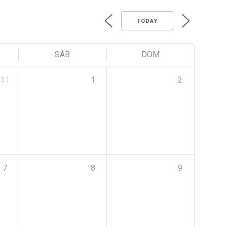
TODAY
SÁB
DOM
31
1
2
7
8
9