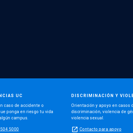
NCIAS UC
DISCRIMINACIÓN Y VIOL
n caso de accidente o
Orientación y apoyo en casos 
que ponga en riesgo tu vida
discriminación, violencia de g
 algún campus.
violencia sexual.
launch
5504 5000
Contacto para apoyo