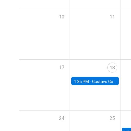
10
11
17
18
1:35 PM -
Gustavo González, Banco Central de Chile
24
25