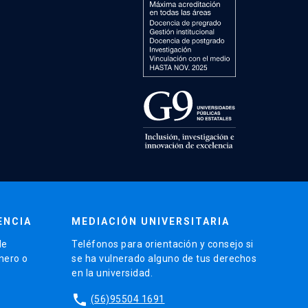
ENCIA
MEDIACIÓN UNIVERSITARIA
de
Teléfonos para orientación y consejo si
énero o
se ha vulnerado alguno de tus derechos
en la universidad.
phone
(56)95504 1691