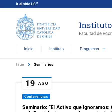
Ir al sitio UC
Institut
Facultad de Eco
Inicio
Instituto
Programas
arrow_drop_down
keyboard_arrow_right
Inicio
Seminarios
19
AGO
Conferencias
Seminario: “El Activo que Ignoramos: