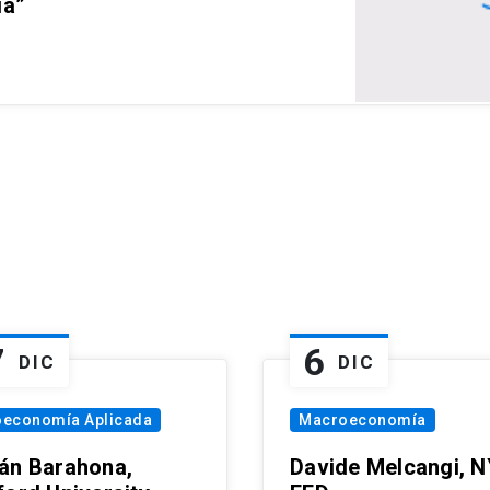
ia”
7
6
DIC
DIC
oeconomía Aplicada
Macroeconomía
án Barahona,
Davide Melcangi, N