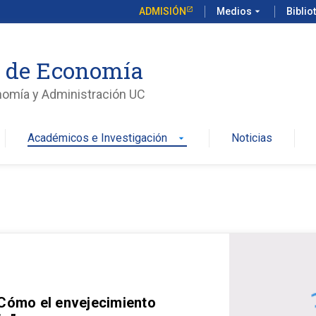
ADMISIÓN
Medios
arrow_drop_down
Biblio
o de Economía
nomía y Administración UC
Académicos e Investigación
Noticias
arrow_drop_down
 Cómo el envejecimiento