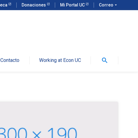
teca
Donaciones
Mi Portal UC
Correo
arrow_drop_down
search
Contacto
Working at Econ UC