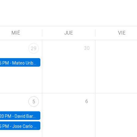
MIÉ
JUE
VIE
30
29
5 PM -
Mateo Uribe-Castro, Universidad de los Andes (Colombia)
6
5
20 PM -
David Bardey, Universidad de los Andes - CEDE
5 PM -
Jose Carlo Bermudez, UC (ME) & World Bank