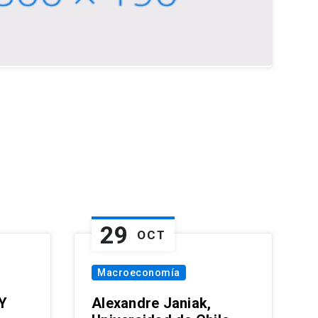
29
OCT
Macroeconomía
Y
Alexandre Janiak,