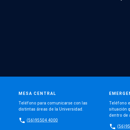
MESA CENTRAL
EMERGE
Teléfono para comunicarse con las
Teléfono e
distintas áreas de la Universidad.
situación 
dentro de
phone
(56)95504 4000
phone
(56)9