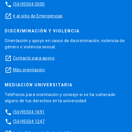
phone
(56)95504 5000
launch
Ir al sitio de Emergencias
DISCRIMINACIÓN Y VIOLENCIA
Orientación y apoyo en casos de discriminación, violencia de
género o violencia sexual.
launch
Contacto para apoyo
launch
Más orientación
MEDIACIÓN UNIVERSITARIA
Teléfonos para orientación y consejo si se ha vulnerado
alguno de tus derechos en la universidad.
phone
(56)95504 1691
phone
(56)95504 1247