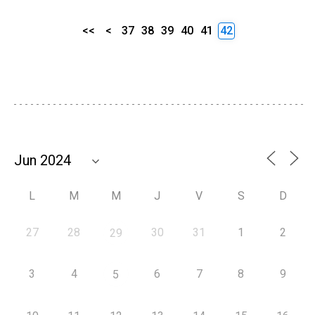
<<
<
37
38
39
40
41
42
L
M
M
J
V
S
D
27
28
30
31
1
2
29
3
4
6
7
8
9
5