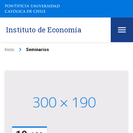
Instituto de Economía
keyboard_arrow_right
Inicio
Seminarios