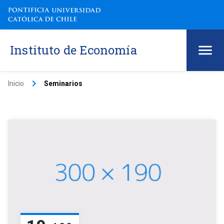
Instituto de Economía
keyboard_arrow_right
Inicio
Seminarios