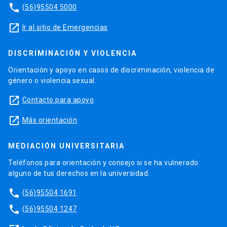
phone
(56)95504 5000
launch
Ir al sitio de Emergencias
DISCRIMINACIÓN Y VIOLENCIA
Orientación y apoyo en casos de discriminación, violencia de
género o violencia sexual.
launch
Contacto para apoyo
launch
Más orientación
MEDIACIÓN UNIVERSITARIA
Teléfonos para orientación y consejo si se ha vulnerado
alguno de tus derechos en la universidad.
phone
(56)95504 1691
phone
(56)95504 1247