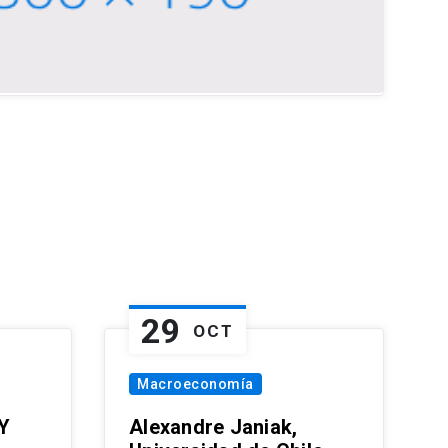
29
OCT
Macroeconomía
Y
Alexandre Janiak,