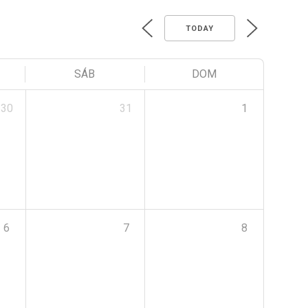
TODAY
SÁB
DOM
30
31
1
6
7
8