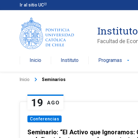
Ir al sitio UC
Institut
Facultad de Eco
Inicio
Instituto
Programas
arrow_drop_down
keyboard_arrow_right
Inicio
Seminarios
19
AGO
Conferencias
Seminario: “El Activo que Ignoramos: