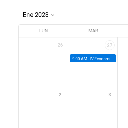
LUN
MAR
26
27
9:00 AM -
IV Economics Alumni Workshop
2
3