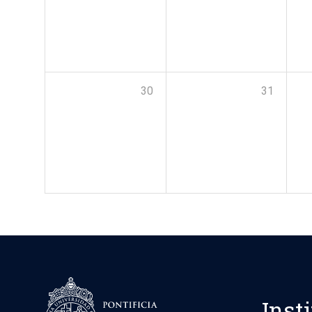
30
31
Inst