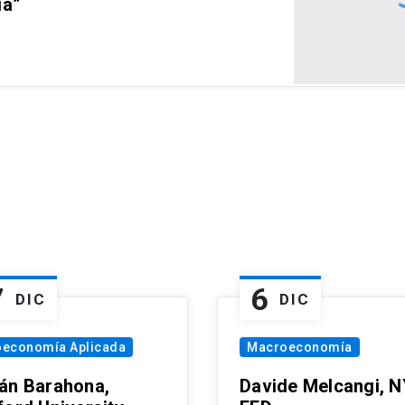
ia”
7
6
DIC
DIC
oeconomía Aplicada
Macroeconomía
án Barahona,
Davide Melcangi, N