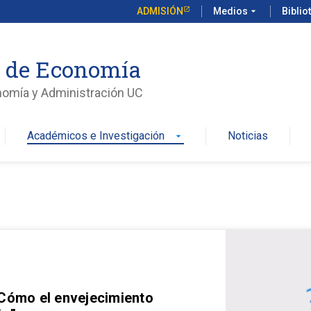
ADMISIÓN
Medios
arrow_drop_down
Biblio
o de Economía
nomía y Administración UC
Académicos e Investigación
Noticias
arrow_drop_down
 Cómo el envejecimiento