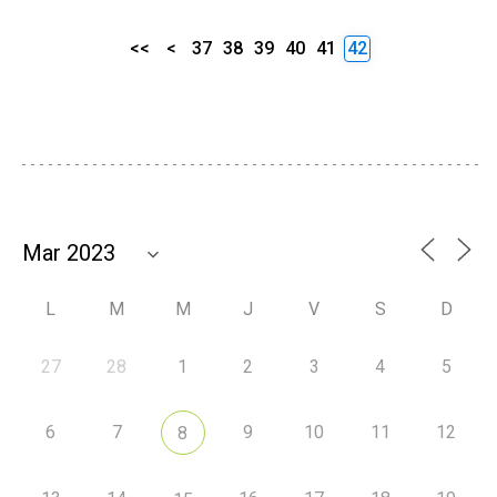
<<
<
37
38
39
40
41
42
L
M
M
J
V
S
D
27
28
1
2
3
4
5
6
7
9
10
11
12
8