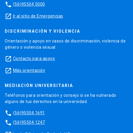
phone
(56)95504 5000
launch
Ir al sitio de Emergencias
DISCRIMINACIÓN Y VIOLENCIA
Orientación y apoyo en casos de discriminación, violencia de
género o violencia sexual.
launch
Contacto para apoyo
launch
Más orientación
MEDIACIÓN UNIVERSITARIA
Teléfonos para orientación y consejo si se ha vulnerado
alguno de tus derechos en la universidad.
phone
(56)95504 1691
phone
(56)95504 1247