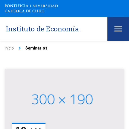
Instituto de Economía
keyboard_arrow_right
Inicio
Seminarios