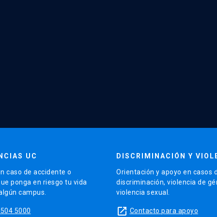
NCIAS UC
DISCRIMINACIÓN Y VIOL
n caso de accidente o
Orientación y apoyo en casos 
que ponga en riesgo tu vida
discriminación, violencia de g
 algún campus.
violencia sexual.
launch
5504 5000
Contacto para apoyo