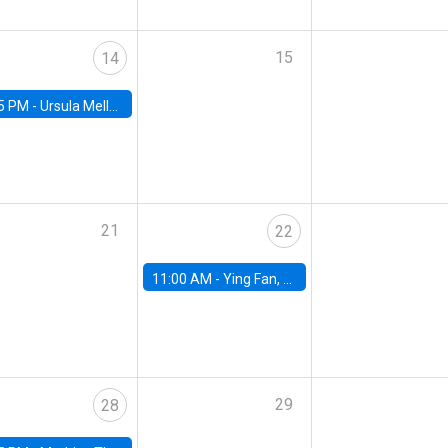
15
14
5 PM -
Ursula Mello, Insper - Institute of Education and Research
21
22
11:00 AM -
Ying Fan, University of Michigan
29
28