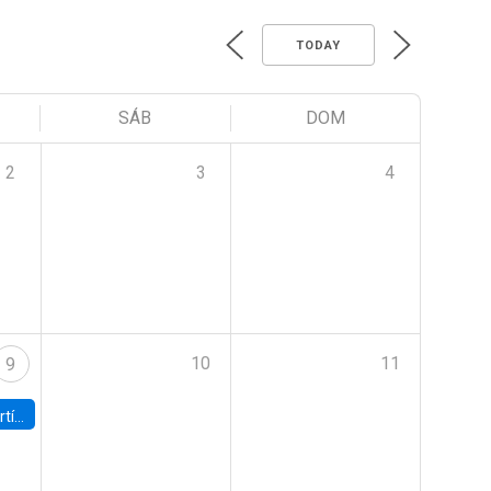
TODAY
SÁB
DOM
2
3
4
10
11
9
onomía UC