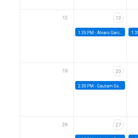
12
13
1:35 PM -
Alvaro Garcia-Marin, Universidad de Los Andes
1:3
19
20
2:30 PM -
Gautam Gowrisankaran, Columbia University
26
27