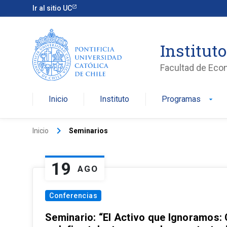
Ir al sitio UC
Institut
Facultad de Eco
Inicio
Instituto
Programas
arrow_drop_down
keyboard_arrow_right
Inicio
Seminarios
19
AGO
Conferencias
Seminario: “El Activo que Ignoramos: