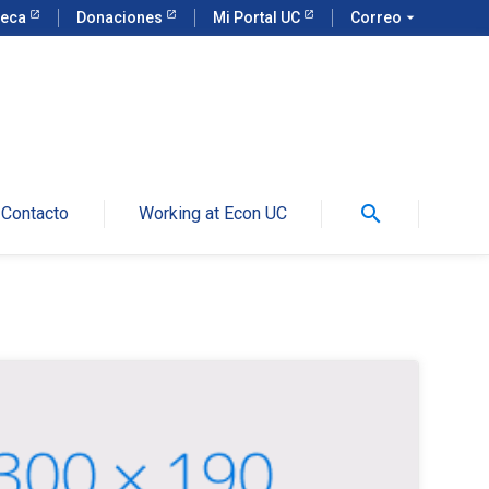
teca
Donaciones
Mi Portal UC
Correo
arrow_drop_down
search
Contacto
Working at Econ UC