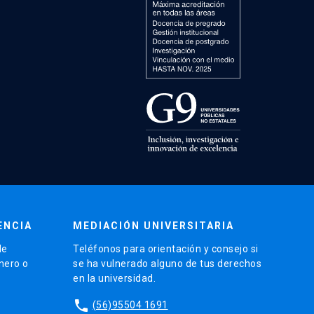
ENCIA
MEDIACIÓN UNIVERSITARIA
de
Teléfonos para orientación y consejo si
énero o
se ha vulnerado alguno de tus derechos
en la universidad.
phone
(56)95504 1691