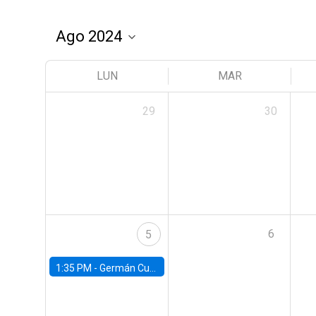
LUN
MAR
29
30
6
5
1:35 PM -
Germán Cubas, University of Houston