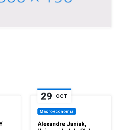
29
OCT
Macroeconomía
Y
Alexandre Janiak,