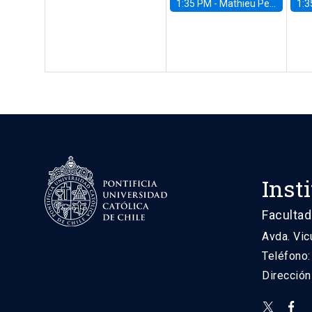
1:35 PM -
Mathieu Pedemonte, IDB
1:3
Inst
Facultad
Avda. Vic
Teléfono
Direcció