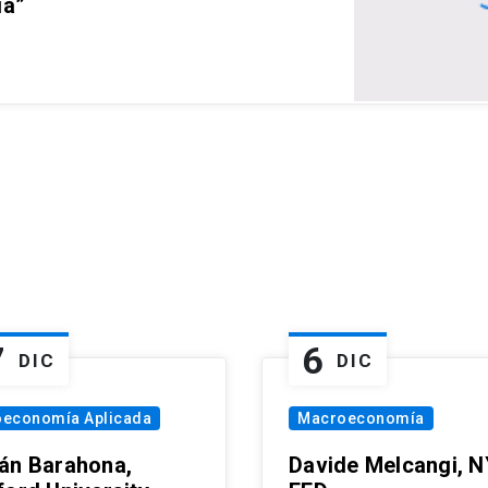
ia”
7
6
DIC
DIC
oeconomía Aplicada
Macroeconomía
án Barahona,
Davide Melcangi, N