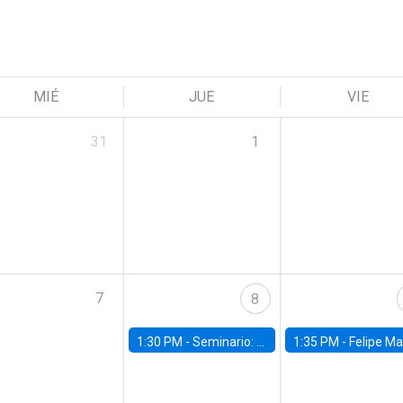
MIÉ
JUE
VIE
31
1
7
8
1:30 PM -
Seminario: “Recuperando la humanidad para progresar en la era de la IA»
1:35 PM -
Felipe Martínez, alumno Doctorado en Ec