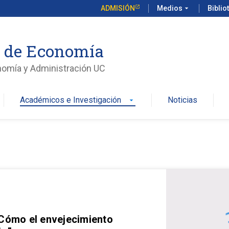
ADMISIÓN
Medios
arrow_drop_down
Biblio
o de Economía
nomía y Administración UC
Académicos e Investigación
Noticias
arrow_drop_down
 Cómo el envejecimiento