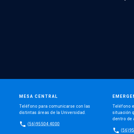
MESA CENTRAL
EMERGE
Teléfono para comunicarse con las
Teléfono e
distintas áreas de la Universidad.
situación 
dentro de
phone
(56)95504 4000
phone
(56)9