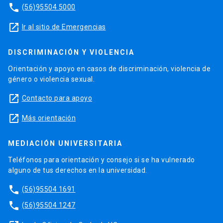
phone
(56)95504 5000
launch
Ir al sitio de Emergencias
DISCRIMINACIÓN Y VIOLENCIA
Orientación y apoyo en casos de discriminación, violencia de
género o violencia sexual.
launch
Contacto para apoyo
launch
Más orientación
MEDIACIÓN UNIVERSITARIA
Teléfonos para orientación y consejo si se ha vulnerado
alguno de tus derechos en la universidad.
phone
(56)95504 1691
phone
(56)95504 1247