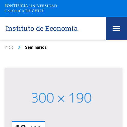
Instituto de Economía
keyboard_arrow_right
Inicio
Seminarios