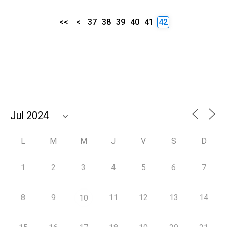
<<
<
37
38
39
40
41
42
L
M
M
J
V
S
D
1
2
3
4
5
6
7
8
9
11
12
13
14
10