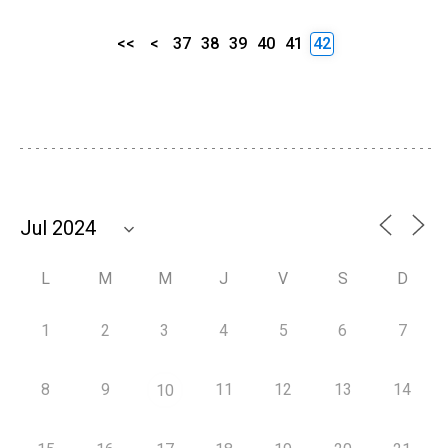
<<
<
37
38
39
40
41
42
L
M
M
J
V
S
D
1
2
3
4
5
6
7
8
9
11
12
13
14
10