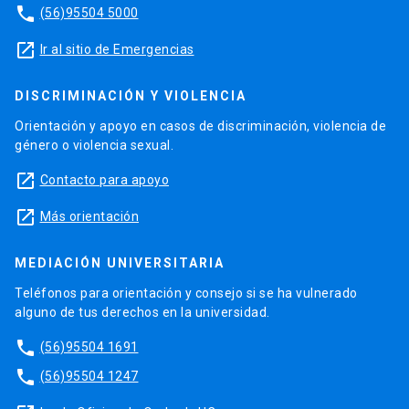
phone
(56)95504 5000
launch
Ir al sitio de Emergencias
DISCRIMINACIÓN Y VIOLENCIA
Orientación y apoyo en casos de discriminación, violencia de
género o violencia sexual.
launch
Contacto para apoyo
launch
Más orientación
MEDIACIÓN UNIVERSITARIA
Teléfonos para orientación y consejo si se ha vulnerado
alguno de tus derechos en la universidad.
phone
(56)95504 1691
phone
(56)95504 1247