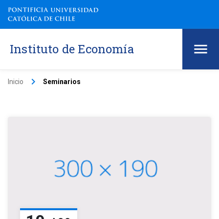
Instituto de Economía
keyboard_arrow_right
Inicio
Seminarios