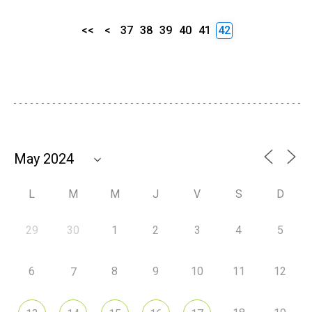
<<
<
37
38
39
40
41
42
L
M
M
J
V
S
D
29
30
1
2
3
4
5
6
8
9
10
11
12
7