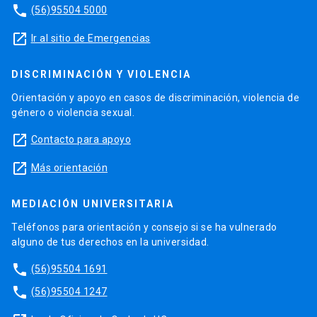
phone
(56)95504 5000
launch
Ir al sitio de Emergencias
DISCRIMINACIÓN Y VIOLENCIA
Orientación y apoyo en casos de discriminación, violencia de
género o violencia sexual.
launch
Contacto para apoyo
launch
Más orientación
MEDIACIÓN UNIVERSITARIA
Teléfonos para orientación y consejo si se ha vulnerado
alguno de tus derechos en la universidad.
phone
(56)95504 1691
phone
(56)95504 1247