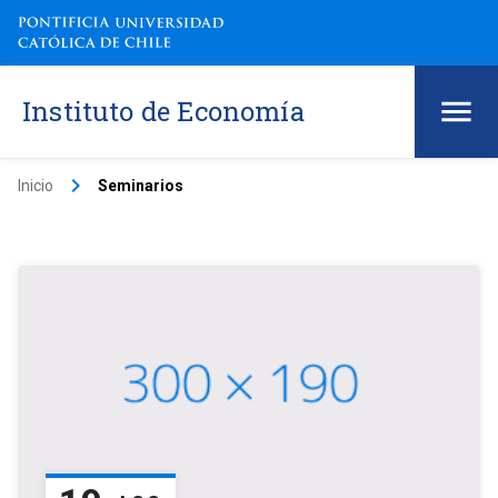
Instituto de Economía
keyboard_arrow_right
Inicio
Seminarios