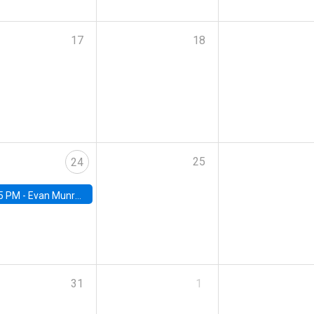
17
18
25
24
5 PM -
Evan Munro, Neyman Visiting Assistant Professor in the Department of Statistics at UC Berkeley
31
1