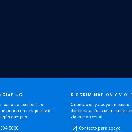
NCIAS UC
DISCRIMINACIÓN Y VIOL
n caso de accidente o
Orientación y apoyo en casos 
que ponga en riesgo tu vida
discriminación, violencia de g
 algún campus.
violencia sexual.
launch
5504 5000
Contacto para apoyo