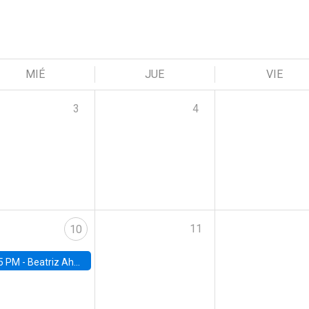
MIÉ
JUE
VIE
3
4
11
10
5 PM -
Beatriz Ahumada, PhD candidate, Universidad de Pittsburgh