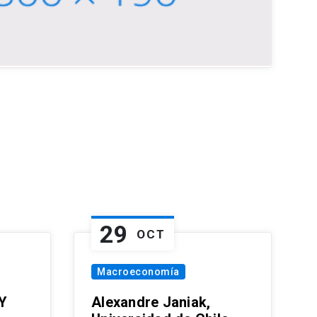
29
OCT
Macroeconomía
Y
Alexandre Janiak,