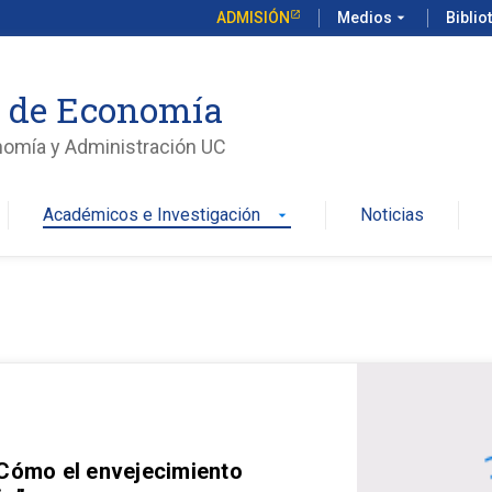
ADMISIÓN
Medios
arrow_drop_down
Biblio
o de Economía
nomía y Administración UC
Académicos e Investigación
Noticias
arrow_drop_down
 Cómo el envejecimiento