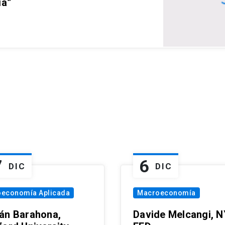
ia”
7
6
DIC
DIC
oeconomía Aplicada
Macroeconomía
án Barahona,
Davide Melcangi, N