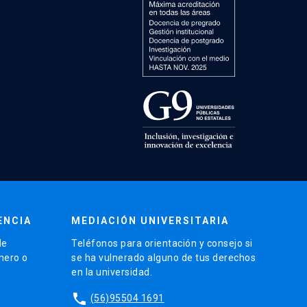
ENCIA
MEDIACIÓN UNIVERSITARIA
de
Teléfonos para orientación y consejo si
énero o
se ha vulnerado alguno de tus derechos
en la universidad.
phone
(56)95504 1691