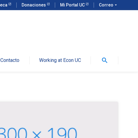
teca
Donaciones
Mi Portal UC
Correo
arrow_drop_down
search
Contacto
Working at Econ UC