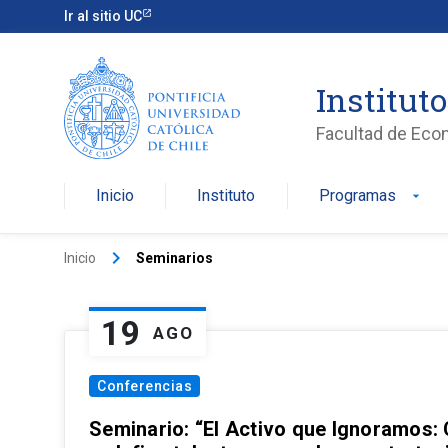
Ir al sitio UC
Institut
Facultad de Eco
Inicio
Instituto
Programas
arrow_drop_down
keyboard_arrow_right
Inicio
Seminarios
19
AGO
Conferencias
Seminario: “El Activo que Ignoramos: