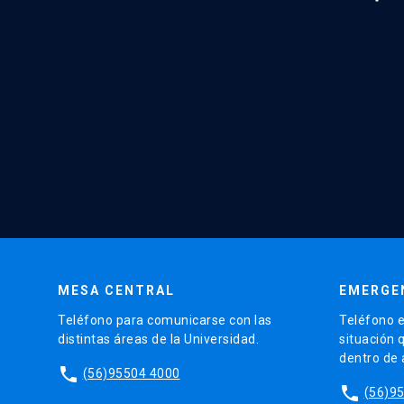
MESA CENTRAL
EMERGE
Teléfono para comunicarse con las
Teléfono e
distintas áreas de la Universidad.
situación 
dentro de
phone
(56)95504 4000
phone
(56)9