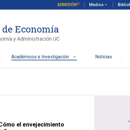
ADMISIÓN
Medios
arrow_drop_down
Biblio
o de Economía
nomía y Administración UC
Académicos e Investigación
Noticias
arrow_drop_down
 Cómo el envejecimiento