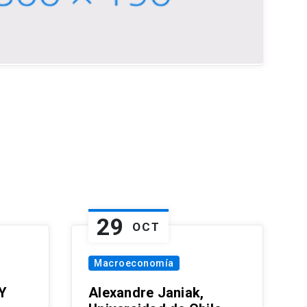
29
OCT
Macroeconomía
Y
Alexandre Janiak,