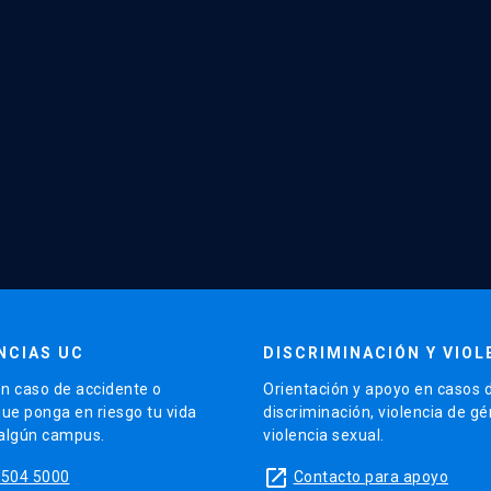
NCIAS UC
DISCRIMINACIÓN Y VIOL
n caso de accidente o
Orientación y apoyo en casos 
que ponga en riesgo tu vida
discriminación, violencia de g
 algún campus.
violencia sexual.
launch
5504 5000
Contacto para apoyo