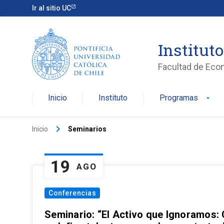
Ir al sitio UC
Institut
Facultad de Eco
Inicio
Instituto
Programas
arrow_drop_down
keyboard_arrow_right
Inicio
Seminarios
19
AGO
Conferencias
Seminario: “El Activo que Ignoramos: