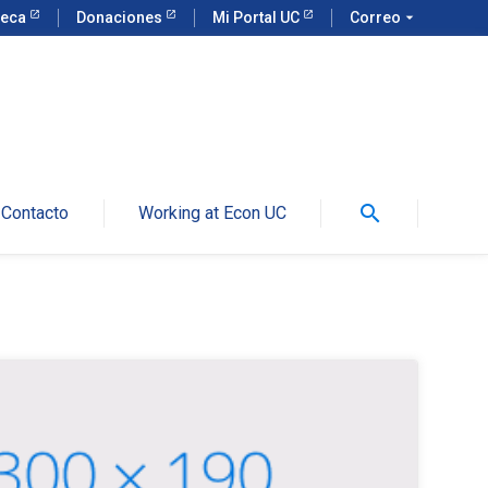
teca
Donaciones
Mi Portal UC
Correo
arrow_drop_down
search
Contacto
Working at Econ UC