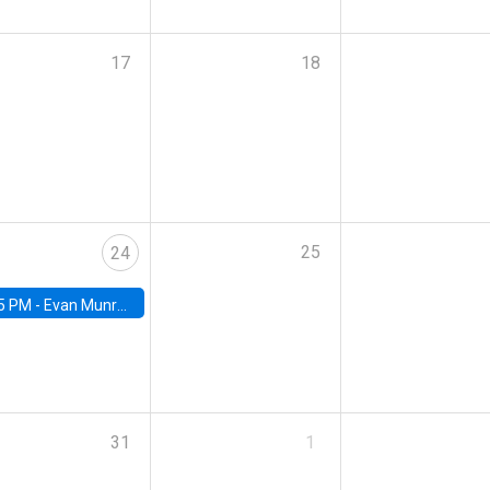
17
18
25
24
5 PM -
Evan Munro, Neyman Visiting Assistant Professor in the Department of Statistics at UC Berkeley
31
1