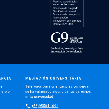
ENCIA
MEDIACIÓN UNIVERSITARIA
de
Teléfonos para orientación y consejo si
énero o
se ha vulnerado alguno de tus derechos
en la universidad.
phone
(56)95504 1691