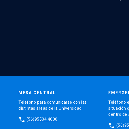
MESA CENTRAL
EMERGE
Teléfono para comunicarse con las
Teléfono e
distintas áreas de la Universidad.
situación 
dentro de
phone
(56)95504 4000
phone
(56)9