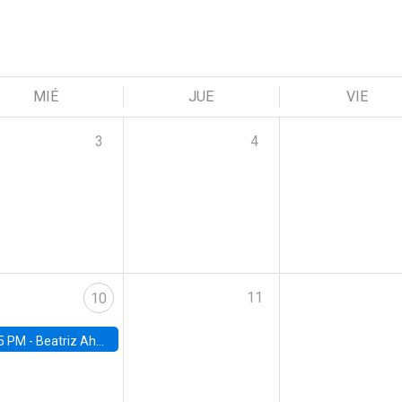
MIÉ
JUE
VIE
3
4
11
10
5 PM -
Beatriz Ahumada, PhD candidate, Universidad de Pittsburgh