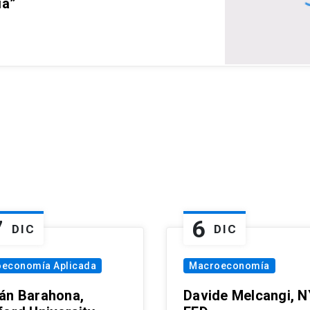
ia”
7
6
DIC
DIC
oeconomía Aplicada
Macroeconomía
án Barahona,
Davide Melcangi, N