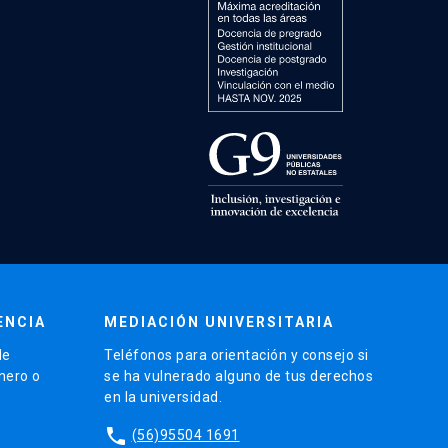
ENCIA
MEDIACIÓN UNIVERSITARIA
de
Teléfonos para orientación y consejo si
énero o
se ha vulnerado alguno de tus derechos
en la universidad.
phone
(56)95504 1691