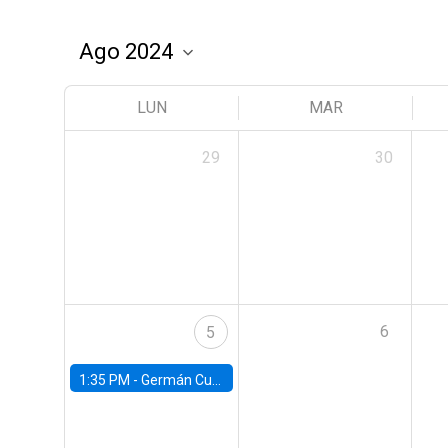
LUN
MAR
29
30
6
5
1:35 PM -
Germán Cubas, University of Houston