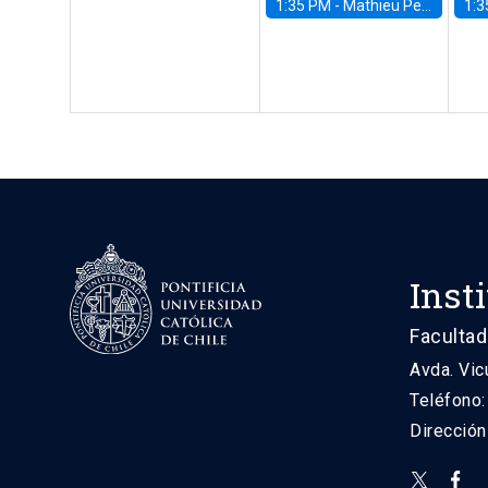
1:35 PM -
Mathieu Pedemonte, IDB
1:3
Inst
Facultad
Avda. Vic
Teléfono
Direcció