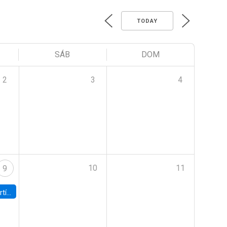
TODAY
SÁB
DOM
2
3
4
10
11
9
onomía UC