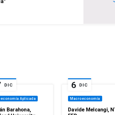
ia”
7
6
DIC
DIC
oeconomía Aplicada
Macroeconomía
án Barahona,
Davide Melcangi, N