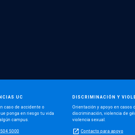
NCIAS UC
DISCRIMINACIÓN Y VIOL
n caso de accidente o
Orientación y apoyo en casos 
que ponga en riesgo tu vida
discriminación, violencia de g
 algún campus.
violencia sexual.
launch
5504 5000
Contacto para apoyo