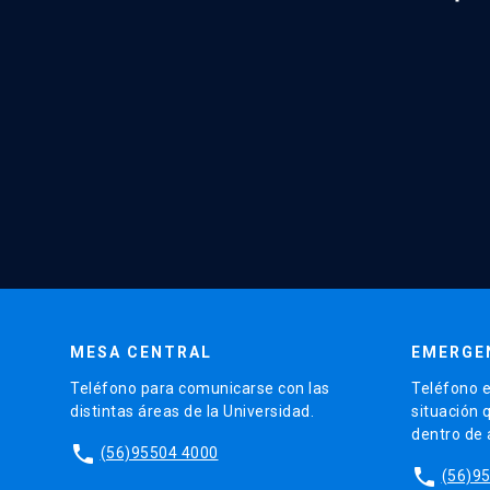
MESA CENTRAL
EMERGE
Teléfono para comunicarse con las
Teléfono e
distintas áreas de la Universidad.
situación 
dentro de
phone
(56)95504 4000
phone
(56)9