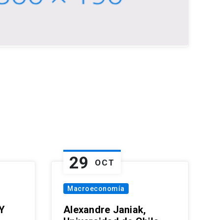
29
OCT
Macroeconomía
Y
Alexandre Janiak,