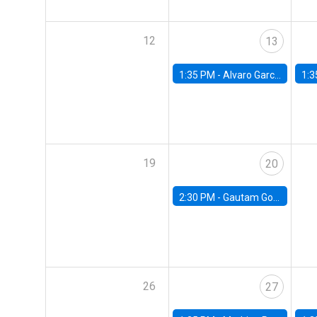
12
13
1:35 PM -
Alvaro Garcia-Marin, Universidad de Los Andes
1:3
19
20
2:30 PM -
Gautam Gowrisankaran, Columbia University
26
27