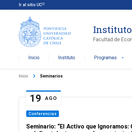
Ir al sitio UC
Institut
Facultad de Eco
Inicio
Instituto
Programas
arrow_drop_down
keyboard_arrow_right
Inicio
Seminarios
19
AGO
Conferencias
Seminario: “El Activo que Ignoramos: