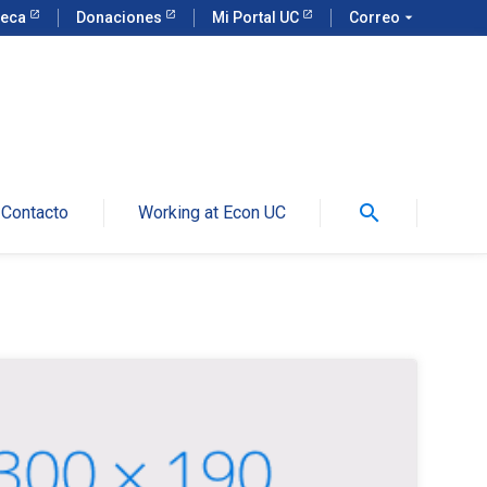
teca
Donaciones
Mi Portal UC
Correo
arrow_drop_down
search
Contacto
Working at Econ UC