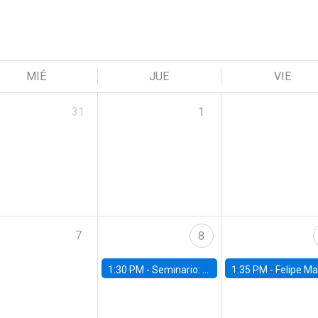
MIÉ
JUE
VIE
31
1
7
8
1:30 PM -
Seminario: “Recuperando la humanidad para progresar en la era de la IA»
1:35 PM -
Felipe Martínez, alumno Doctorado en Ec