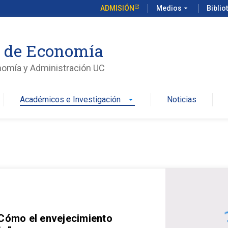
ADMISIÓN
Medios
arrow_drop_down
Biblio
o de Economía
nomía y Administración UC
Académicos e Investigación
Noticias
arrow_drop_down
 Cómo el envejecimiento