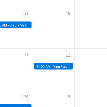
15
14
5 PM -
Ursula Mello, Insper - Institute of Education and Research
21
22
11:00 AM -
Ying Fan, University of Michigan
29
28