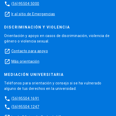
phone
(56)95504 5000
launch
Ir al sitio de Emergencias
DISCRIMINACIÓN Y VIOLENCIA
Orientación y apoyo en casos de discriminación, violencia de
género o violencia sexual.
launch
Contacto para apoyo
launch
Más orientación
MEDIACIÓN UNIVERSITARIA
Teléfonos para orientación y consejo si se ha vulnerado
alguno de tus derechos en la universidad.
phone
(56)95504 1691
phone
(56)95504 1247