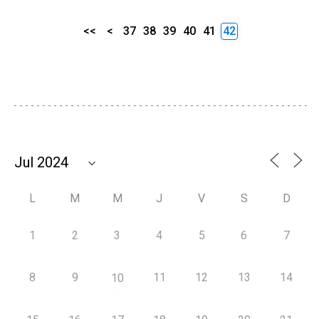
<<
<
37
38
39
40
41
42
L
M
M
J
V
S
D
1
2
3
4
5
6
7
8
9
11
12
13
14
10