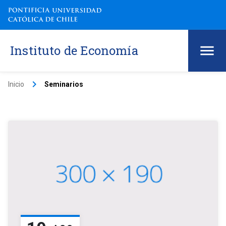
Instituto de Economía
keyboard_arrow_right
Inicio
Seminarios