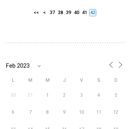
<<
<
37
38
39
40
41
42
L
M
M
J
V
S
D
30
31
1
2
3
4
5
6
7
8
9
10
11
12