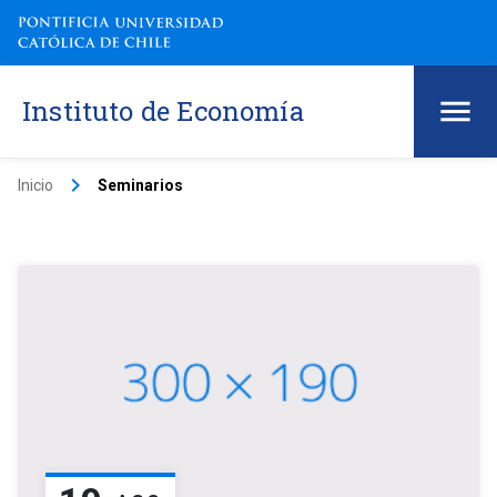
Instituto de Economía
keyboard_arrow_right
Inicio
Seminarios