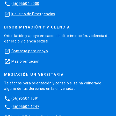
phone
(56)95504 5000
launch
Ir al sitio de Emergencias
DISCRIMINACIÓN Y VIOLENCIA
Orientación y apoyo en casos de discriminación, violencia de
género o violencia sexual.
launch
Contacto para apoyo
launch
Más orientación
MEDIACIÓN UNIVERSITARIA
Teléfonos para orientación y consejo si se ha vulnerado
alguno de tus derechos en la universidad.
phone
(56)95504 1691
phone
(56)95504 1247