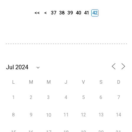
<<
<
37
38
39
40
41
42
L
M
M
J
V
S
D
1
2
3
4
5
6
7
8
9
11
12
13
14
10