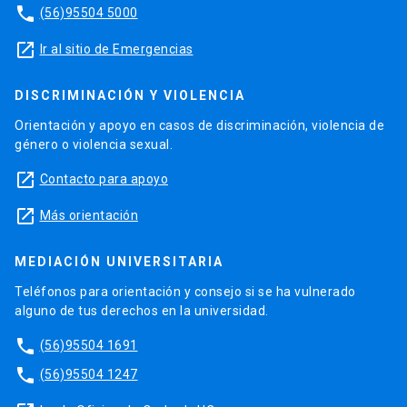
phone
(56)95504 5000
launch
Ir al sitio de Emergencias
DISCRIMINACIÓN Y VIOLENCIA
Orientación y apoyo en casos de discriminación, violencia de
género o violencia sexual.
launch
Contacto para apoyo
launch
Más orientación
MEDIACIÓN UNIVERSITARIA
Teléfonos para orientación y consejo si se ha vulnerado
alguno de tus derechos en la universidad.
phone
(56)95504 1691
phone
(56)95504 1247