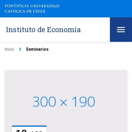
Instituto de Economía
keyboard_arrow_right
Inicio
Seminarios