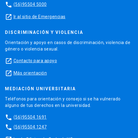
phone
(56)95504 5000
launch
Ir al sitio de Emergencias
DISCRIMINACIÓN Y VIOLENCIA
Orientación y apoyo en casos de discriminación, violencia de
género o violencia sexual.
launch
Contacto para apoyo
launch
Más orientación
MEDIACIÓN UNIVERSITARIA
Teléfonos para orientación y consejo si se ha vulnerado
alguno de tus derechos en la universidad.
phone
(56)95504 1691
phone
(56)95504 1247