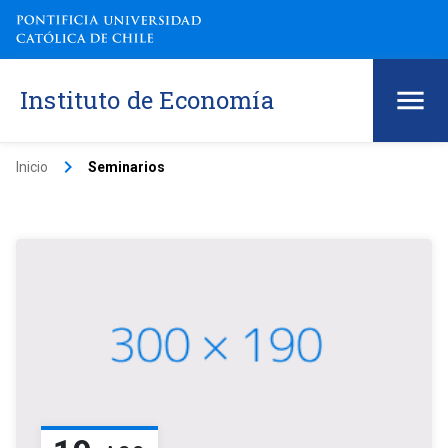
Instituto de Economía
keyboard_arrow_right
Inicio
Seminarios