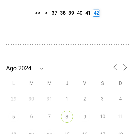
<<
<
37
38
39
40
41
42
L
M
M
J
V
S
D
29
30
31
1
2
3
4
6
7
10
11
5
8
9