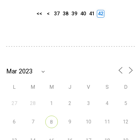
<<
<
37
38
39
40
41
42
L
M
M
J
V
S
D
27
28
1
2
3
4
5
6
7
9
10
11
12
8