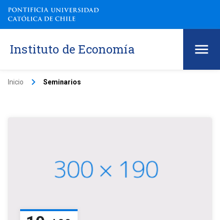
Instituto de Economía
keyboard_arrow_right
Inicio
Seminarios