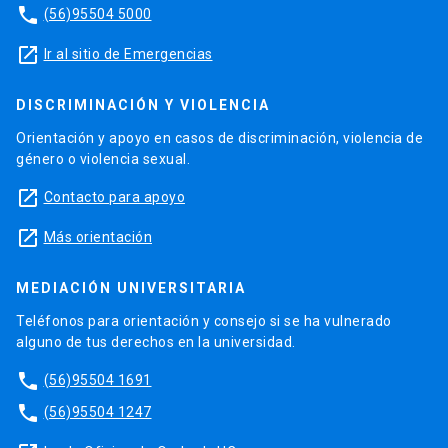
phone
(56)95504 5000
launch
Ir al sitio de Emergencias
DISCRIMINACIÓN Y VIOLENCIA
Orientación y apoyo en casos de discriminación, violencia de
género o violencia sexual.
launch
Contacto para apoyo
launch
Más orientación
MEDIACIÓN UNIVERSITARIA
Teléfonos para orientación y consejo si se ha vulnerado
alguno de tus derechos en la universidad.
phone
(56)95504 1691
phone
(56)95504 1247