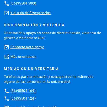
phone
(56)95504 5000
launch
Ir al sitio de Emergencias
DISCRIMINACIÓN Y VIOLENCIA
Orientación y apoyo en casos de discriminación, violencia de
género o violencia sexual.
launch
Contacto para apoyo
launch
Más orientación
MEDIACIÓN UNIVERSITARIA
Teléfonos para orientación y consejo si se ha vulnerado
alguno de tus derechos en la universidad.
phone
(56)95504 1691
phone
(56)95504 1247