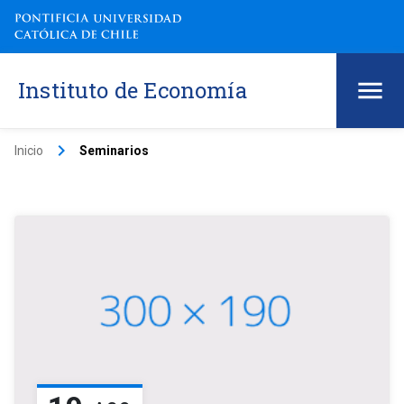
Instituto de Economía
keyboard_arrow_right
Inicio
Seminarios