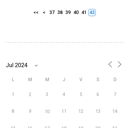
<<
<
37
38
39
40
41
42
L
M
M
J
V
S
D
1
2
3
4
5
6
7
8
9
11
12
13
14
10