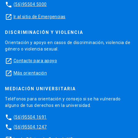
phone
(56)95504 5000
launch
Ir al sitio de Emergencias
DISCRIMINACIÓN Y VIOLENCIA
Orientación y apoyo en casos de discriminación, violencia de
género o violencia sexual.
launch
Contacto para apoyo
launch
Más orientación
MEDIACIÓN UNIVERSITARIA
Teléfonos para orientación y consejo si se ha vulnerado
alguno de tus derechos en la universidad.
phone
(56)95504 1691
phone
(56)95504 1247