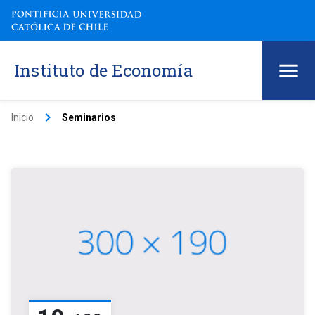
Instituto de Economía
keyboard_arrow_right
Inicio
Seminarios