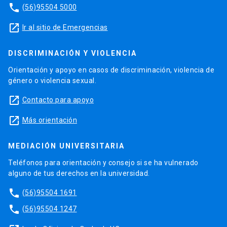
phone
(56)95504 5000
launch
Ir al sitio de Emergencias
DISCRIMINACIÓN Y VIOLENCIA
Orientación y apoyo en casos de discriminación, violencia de
género o violencia sexual.
launch
Contacto para apoyo
launch
Más orientación
MEDIACIÓN UNIVERSITARIA
Teléfonos para orientación y consejo si se ha vulnerado
alguno de tus derechos en la universidad.
phone
(56)95504 1691
phone
(56)95504 1247