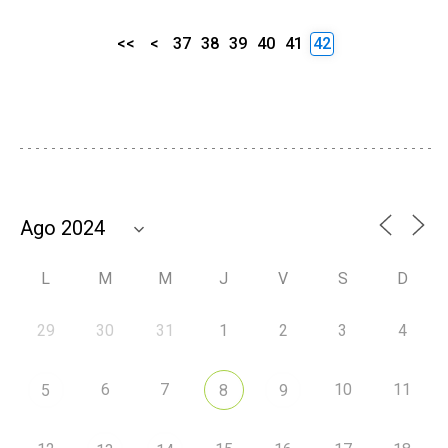
<<
<
37
38
39
40
41
42
L
M
M
J
V
S
D
29
30
31
1
2
3
4
6
7
10
11
5
8
9